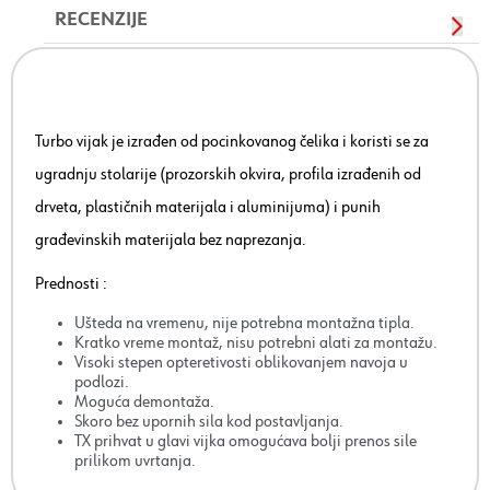
RECENZIJE
Turbo vijak je izrađen od pocinkovanog čelika i koristi se za
ugradnju stolarije (prozorskih okvira, profila izrađenih od
drveta, plastičnih materijala i aluminijuma) i punih
građevinskih materijala bez naprezanja.
Prednosti :
Ušteda na vremenu, nije potrebna montažna tipla.
Kratko vreme montaž, nisu potrebni alati za montažu.
Visoki stepen opteretivosti oblikovanjem navoja u
podlozi.
Moguća demontaža.
Skoro bez upornih sila kod postavljanja.
TX prihvat u glavi vijka omogućava bolji prenos sile
prilikom uvrtanja.