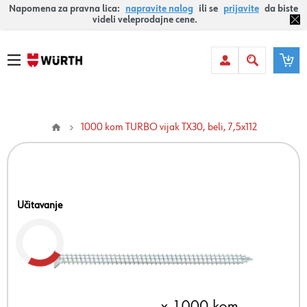
Napomena za pravna lica:
napravite nalog
ili se
prijavite
da biste
videli veleprodajne cene.
1000 kom TURBO vijak TX30, beli, 7,5x112
Učitavanje