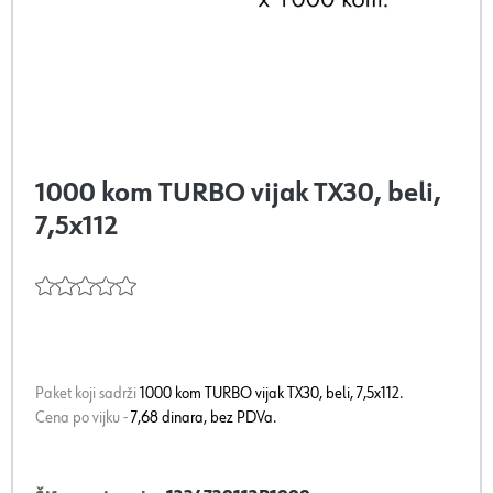
1000 kom TURBO vijak TX30, beli,
7,5x112
Paket koji sadrži
1000 kom TURBO vijak TX30, beli, 7,5x112.
Cena po vijku -
7,68 dinara, bez PDVa.