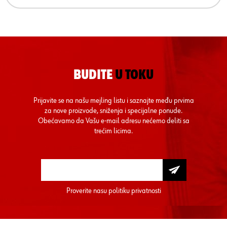
BUDITE
U TOKU
Prijavite se na našu mejling listu i saznajte među prvima
za nove proizvode, sniženja i specijalne ponude.
Obećavamo da Vašu e-mail adresu nećemo deliti sa
trećim licima.
Proverite nasu
politiku privatnosti