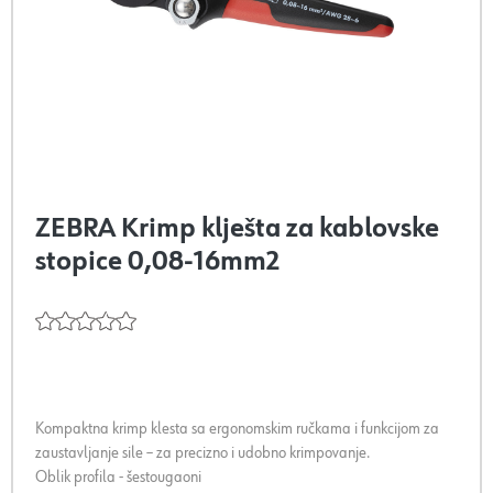
ZEBRA Krimp klješta za kablovske
stopice 0,08-16mm2
Kompaktna krimp klesta sa ergonomskim ručkama i funkcijom za
zaustavljanje sile – za precizno i udobno krimpovanje.
Oblik profila - šestougaoni