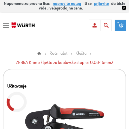
Napomena za pravna lica:
napravite nalog
ili se
prijavite
da biste
videli veleprodajne cene.
Ručni alat
Klešta
ZEBRA Krimp klješta za kablovske stopice 0,08-16mm2
Učitavanje