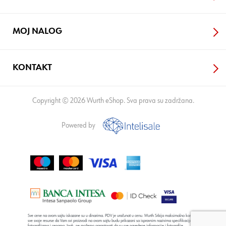
MOJ NALOG
KONTAKT
Copyright © 2026 Wurth eShop. Sva prava su zadržana.
Powered by
Sve cene na ovom sajtu iskazane su u dinarima. PDV je uračunat u cenu. Wurth Srbija maksimalno koristi
sve svoje resurse da Vam svi proizvodi na ovom sajtu budu prikazani sa ispravnim nazivima specifikacija,
fotografijama i cenama. Ipak, ne možemo garantovati da su sve navedene informacije i fotografije