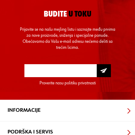
BUDITE
U TOKU
Prijavite se na našu mejling listu i saznajte među prvima
za nove proizvode, sniženja i specijalne ponude.
Obećavamo da Vašu e-mail adresu nećemo deliti sa
trećim licima.
Proverite nasu
politiku privatnosti
INFORMACIJE
PODRŠKA I SERVIS