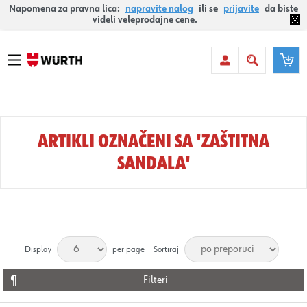
Napomena za pravna lica:
napravite nalog
ili se
prijavite
da biste
videli veleprodajne cene.
ARTIKLI OZNAČENI SA 'ZAŠTITNA
SANDALA'
Display
per page
Sortiraj
Filteri