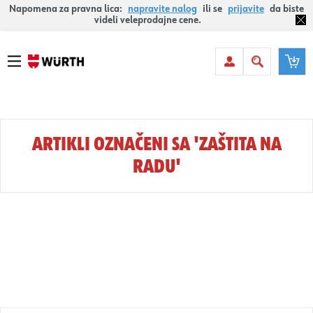
Napomena za pravna lica:
napravite nalog
ili se
prijavite
da biste
videli veleprodajne cene.
ARTIKLI OZNAČENI SA 'ZAŠTITA NA
RADU'