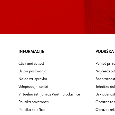
INFORMACIJE
PODRŠKA I
Click and collect
Pomoć pri re
Uslovi poslovanja
Najčešća pi
Nalog za ispravku
Saobraznost
Veleprodajni centri
Tehnička do
Virtuelna šetnja kroz Wurth prodavnice
Usklađenost 
Politika privatnosti
Obrazac za
Politika kolačića
Obrazac rek