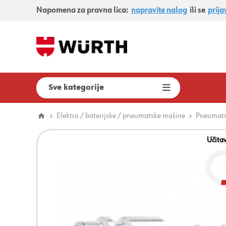
Napomena za pravna lica:
napravite nalog
ili se
prija
Sve kategorije
Elektro / baterijske / pneumatske mašine
Pneumatsk
Učita