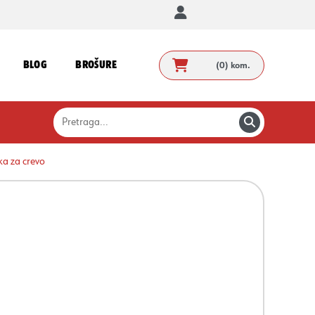
BLOG
BROŠURE
(0)
kom.
a za crevo