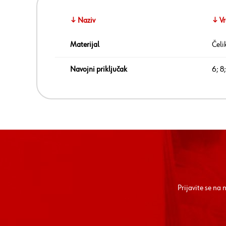
↓ Naziv
↓ Vr
Materijal
Čeli
Navojni priključak
6; 8;
Prijavite se na