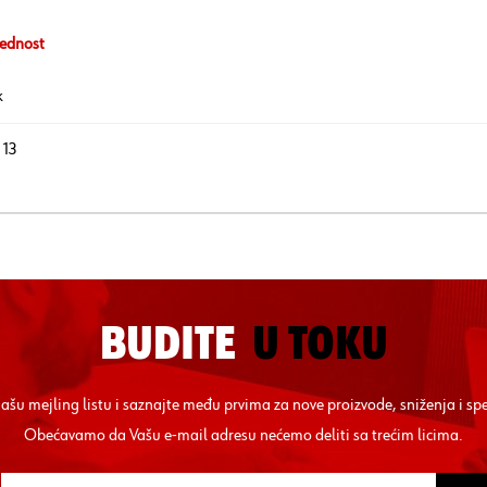
ednost
k
 13
BUDITE
U TOKU
 našu mejling listu i saznajte među prvima za nove proizvode, sniženja i sp
Obećavamo da Vašu e-mail adresu nećemo deliti sa trećim licima.