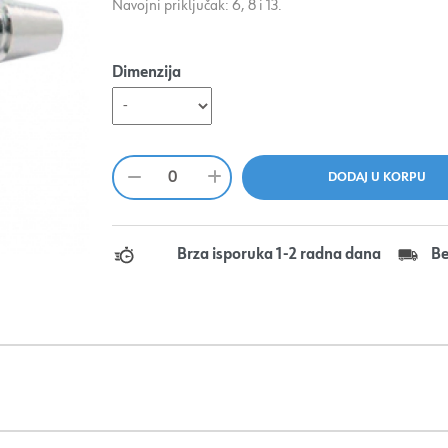
Navojni priključak: 6, 8 i 13.
Dimenzija
Brza isporuka 1-2 radna dana
Be