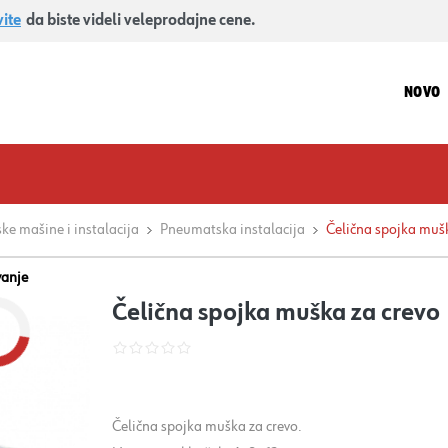
vite
da biste videli veleprodajne cene.
NOVO
e mašine i instalacija
Pneumatska instalacija
Čelična spojka mušk
vanje
Čelična spojka muška za crevo
Čelična spojka muška za crevo.