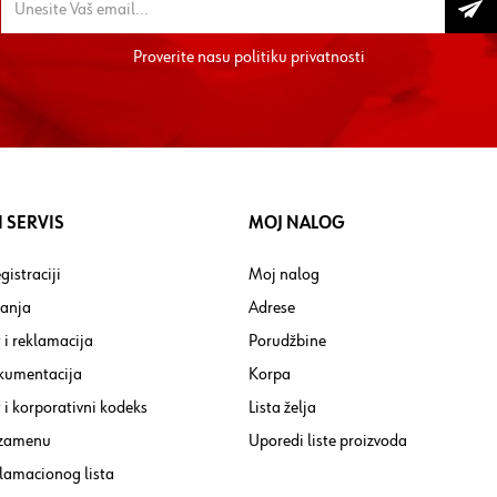
Proverite nasu
politiku privatnosti
 SERVIS
MOJ NALOG
gistraciji
Moj nalog
tanja
Adrese
 i reklamacija
Porudžbine
kumentacija
Korpa
i korporativni kodeks
Lista želja
 zamenu
Uporedi liste proizvoda
lamacionog lista