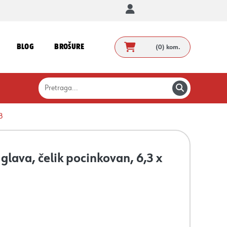
BLOG
BROŠURE
(0)
kom.
8
glava, čelik pocinkovan, 6,3 x