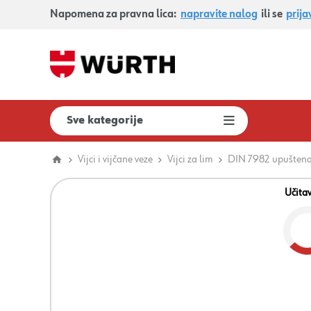
Napomena za pravna lica:
napravite nalog
ili se
prija
Sve kategorije
Vijci i vijčane veze
Vijci za lim
DIN 7982 upuštena
Učita