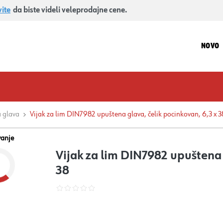
vite
da biste videli veleprodajne cene.
NOVO
 glava
Vijak za lim DIN7982 upuštena glava, čelik pocinkovan, 6,3 x 3
vanje
Vijak za lim DIN7982 upuštena 
38