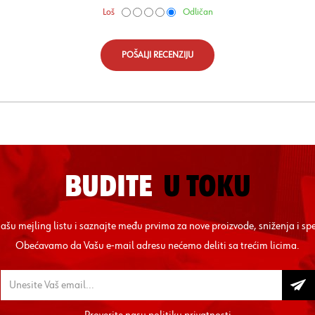
Loš
Odličan
POŠALJI RECENZIJU
BUDITE
U TOKU
 našu mejling listu i saznajte među prvima za nove proizvode, sniženja i sp
Obećavamo da Vašu e-mail adresu nećemo deliti sa trećim licima.