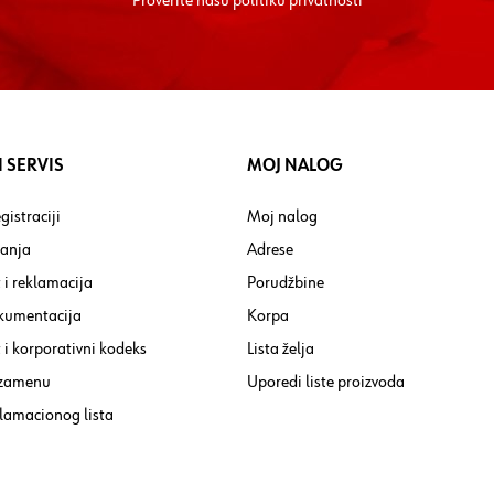
Proverite nasu
politiku privatnosti
 SERVIS
MOJ NALOG
gistraciji
Moj nalog
tanja
Adrese
 i reklamacija
Porudžbine
kumentacija
Korpa
i korporativni kodeks
Lista želja
 zamenu
Uporedi liste proizvoda
lamacionog lista