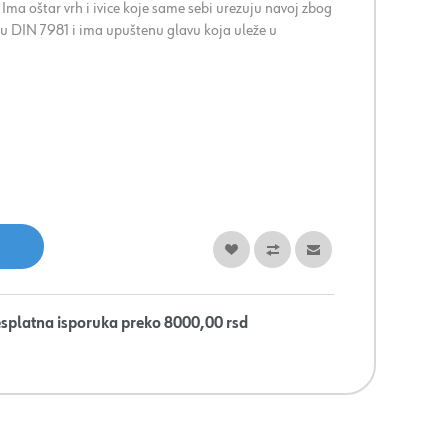
a. Ima oštar vrh i ivice koje same sebi urezuju navoj zbog
u DIN 7981 i ima upuštenu glavu koja uleže u
splatna isporuka preko 8000,00 rsd