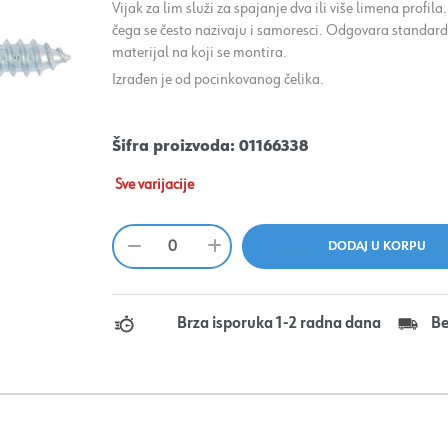
Vijak za lim služi za spajanje dva ili više limena profil
čega se često nazivaju i samoresci. Odgovara standard
materijal na koji se montira.
Izrađen je od pocinkovanog čelika.
Šifra proizvoda:
01166338
Sve varijacije
Brza isporuka 1-2 radna dana
Be