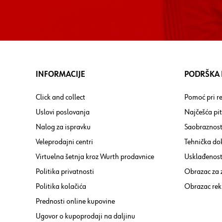
INFORMACIJE
PODRŠKA I
Click and collect
Pomoć pri re
Uslovi poslovanja
Najčešća pi
Nalog za ispravku
Saobraznost
Veleprodajni centri
Tehnička do
Virtuelna šetnja kroz Wurth prodavnice
Usklađenost 
Politika privatnosti
Obrazac za
Politika kolačića
Obrazac rek
Prednosti online kupovine
Ugovor o kupoprodaji na daljinu