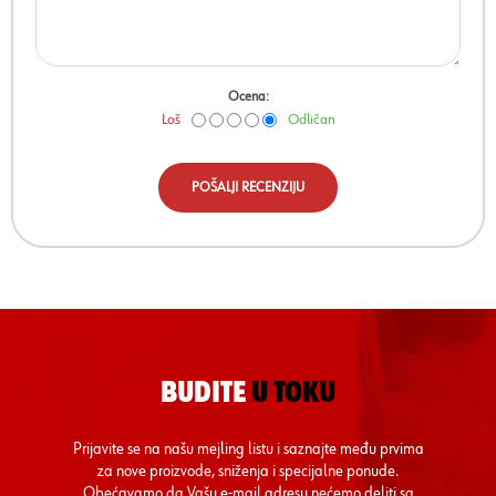
Ocena:
Loš
Odličan
POŠALJI RECENZIJU
BUDITE
U TOKU
Prijavite se na našu mejling listu i saznajte među prvima
za nove proizvode, sniženja i specijalne ponude.
Obećavamo da Vašu e-mail adresu nećemo deliti sa