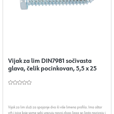
Vijak za lim DIN7981 sočivasta
glava, čelik pocinkovan, 5,5 x 25
Vijak za lim služi za spajanje dva ili više limena profila. Ima oštar
vrh i ivice koje same sebi urezuju navoj zbog čega se često nazivaju i