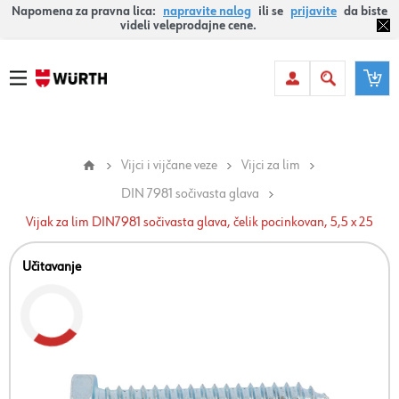
Napomena za pravna lica:
napravite nalog
ili se
prijavite
da biste
videli veleprodajne cene.
Vijci i vijčane veze
Vijci za lim
DIN 7981 sočivasta glava
Vijak za lim DIN7981 sočivasta glava, čelik pocinkovan, 5,5 x 25
Učitavanje