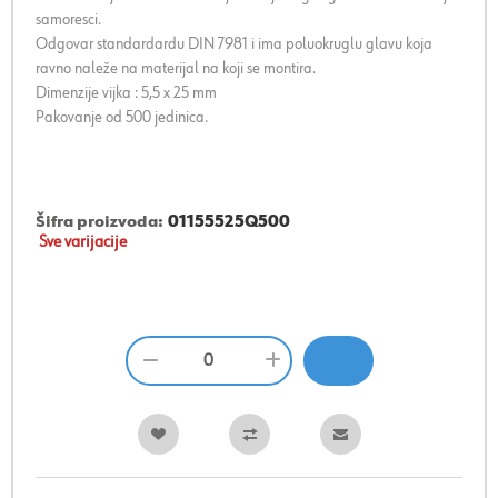
samoresci.
Odgovar standardardu DIN 7981 i ima poluokruglu glavu koja
ravno naleže na materijal na koji se montira.
Dimenzije vijka : 5,5 x 25 mm
Pakovanje od 500 jedinica.
Šifra proizvoda:
01155525Q500
Sve varijacije