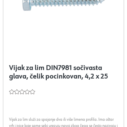
Vijak za lim DIN7981 sočivasta
glava, čelik pocinkovan, 4,2 x 25
Vijak za lim služi za spajanje dva ili više limena profila. Ima oštar
vrh i ivice koje same sebi urezuju navoj zbog čega se često nazivaju i