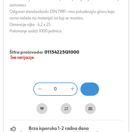
samoresci.
Odgovar standardardu DIN 7981 i ima poluokruglu glavu koja
ravno naleže na materijal na koji se montira.
Dimenzije vijka : 4,2 x 25
Pakovanje sadrži 1000 jedinica.
Šifra proizvoda:
01154225Q1000
Sve varijacije
Brza isporuka 1-2 radna dana