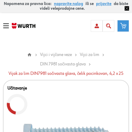
Napomena za pravna lica:
napravite nalog
ili se
prijavite
da biste
videli veleprodajne cene.
Vijci i vijčane veze
Vijci za lim
DIN 7981 sočivasta glava
Vijak za lim DIN7981 sočivasta glava, čelik pocinkovan, 4,2 x 25
Učitavanje