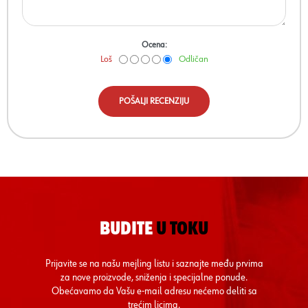
Ocena:
Loš
Odličan
POŠALJI RECENZIJU
BUDITE
U TOKU
Prijavite se na našu mejling listu i saznajte među prvima
za nove proizvode, sniženja i specijalne ponude.
Obećavamo da Vašu e-mail adresu nećemo deliti sa
trećim licima.