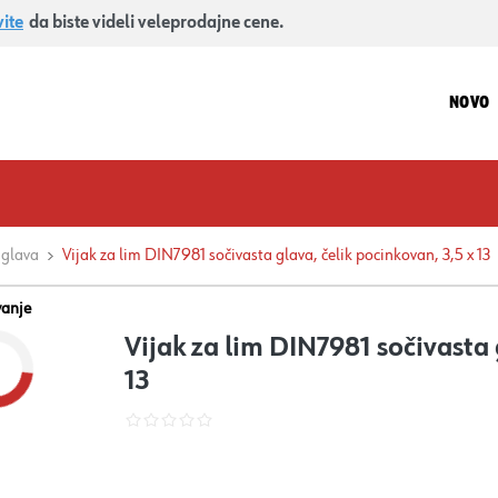
vite
da biste videli veleprodajne cene.
NOVO
 glava
Vijak za lim DIN7981 sočivasta glava, čelik pocinkovan, 3,5 x 13
vanje
Vijak za lim DIN7981 sočivasta 
13