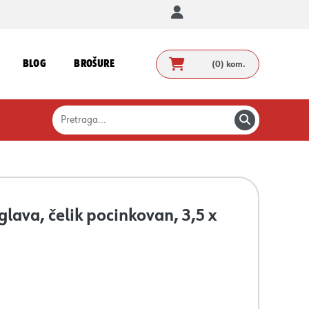
BLOG
BROŠURE
(0)
kom.
glava, čelik pocinkovan, 3,5 x