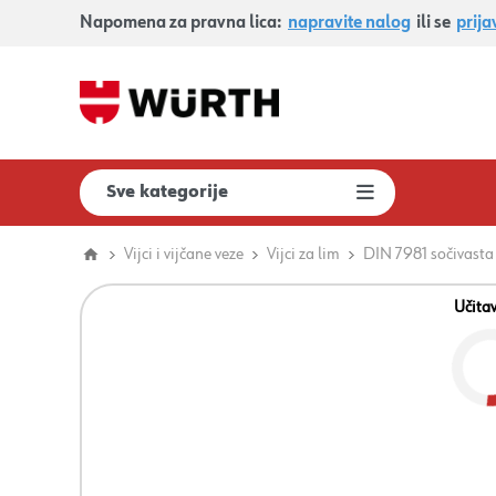
Napomena za pravna lica:
napravite nalog
ili se
prija
Sve kategorije
Vijci i vijčane veze
Vijci za lim
DIN 7981 sočivasta
Učita