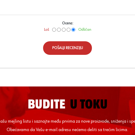
Ocena:
Loš
Odličan
POŠALJI RECENZIJU
BUDITE
U TOKU
 našu mejling listu i saznajte među prvima za nove proizvode, sniženja i sp
Obećavamo da Vašu e-mail adresu nećemo deliti sa trećim licima.