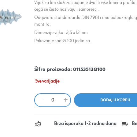
Vijak za lim služi za spajanje dva ili više limena profil
čega se često nazivaju i samoresci.
Odgovara standardardu DIN 7981 i ima poluokruglu gla
montira.
Dimenzije vijka : 3,5 x 13 mm
Pakovanje sadrži 100 jedinica.
Šifra proizvoda:
01153513Q100
Sve varijacije
Brza isporuka 1-2 radna dana
Be