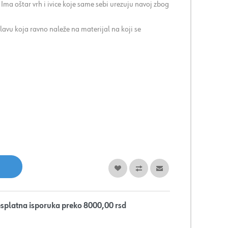
a. Ima oštar vrh i ivice koje same sebi urezuju navoj zbog
vu koja ravno naleže na materijal na koji se
splatna isporuka preko 8000,00 rsd