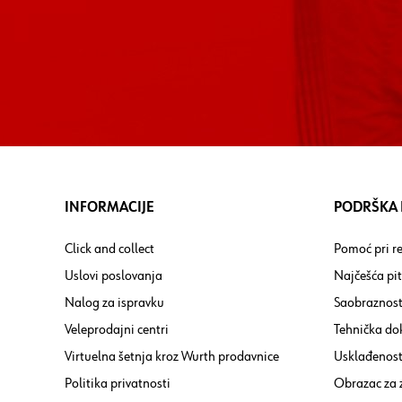
INFORMACIJE
PODRŠKA I
Click and collect
Pomoć pri re
Uslovi poslovanja
Najčešća pi
Nalog za ispravku
Saobraznost
Veleprodajni centri
Tehnička do
Virtuelna šetnja kroz Wurth prodavnice
Usklađenost 
Politika privatnosti
Obrazac za