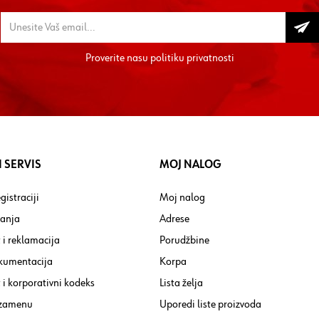
Proverite nasu
politiku privatnosti
 SERVIS
MOJ NALOG
gistraciji
Moj nalog
tanja
Adrese
 i reklamacija
Porudžbine
kumentacija
Korpa
i korporativni kodeks
Lista želja
 zamenu
Uporedi liste proizvoda