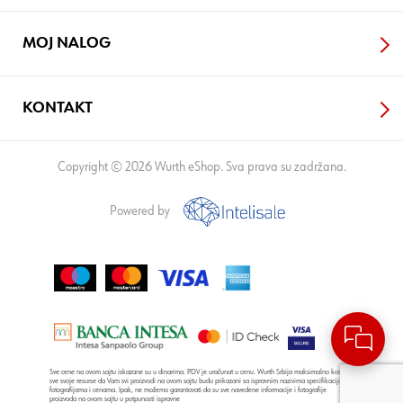
MOJ NALOG
KONTAKT
Copyright © 2026 Wurth eShop. Sva prava su zadržana.
Powered by
Sve cene na ovom sajtu iskazane su u dinarima. PDV je uračunat u cenu. Wurth Srbija maksimalno koristi
sve svoje resurse da Vam svi proizvodi na ovom sajtu budu prikazani sa ispravnim nazivima specifikacija,
fotografijama i cenama. Ipak, ne možemo garantovati da su sve navedene informacije i fotografije
proizvoda na ovom sajtu u potpunosti ispravne