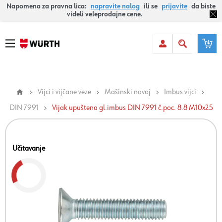
Napomena za pravna lica:
napravite nalog
ili se
prijavite
da biste
videli veleprodajne cene.
Vijci i vijčane veze
Mašinski navoj
Imbus vijci
DIN 7991
Vijak upuštena gl.imbus DIN 7991 č.poc. 8.8 M10x25
Učitavanje