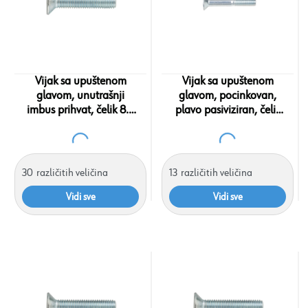
Vijak sa upuštenom
Vijak sa upuštenom
glavom, unutrašnji
glavom, pocinkovan,
imbus prihvat, čelik 8.8
plavo pasiviziran, čelik
DIN 7991
10.9 DIN 7991
30
različitih veličina
13
različitih veličina
Vidi sve
Vidi sve