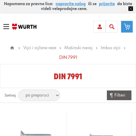
Napomena za pravna lica:
napravite nalog
ili se
prijavite
da biste
videli veleprodajne cene.
Vijci i vijčane veze
Mašinski navoj
Imbus vijci
DIN 7991
DIN 7991
Filteri
Sortiraj