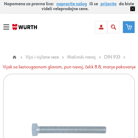
Napomena za pravna lica:
napravite nalog
ili se
prijavite
da biste
videli veleprodajne cene.
Vijci i vijčane veze
Mašinski navoj
DIN 933
Vijak sa šestougaonom glavom, pun navoj, čelik 8.8, manje pakovanje