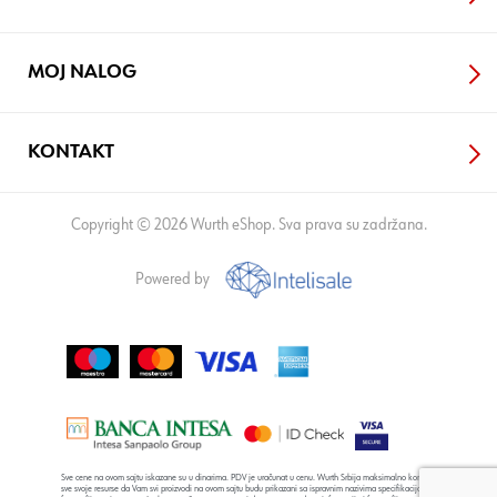
MOJ NALOG
KONTAKT
Copyright © 2026 Wurth eShop. Sva prava su zadržana.
Powered by
Sve cene na ovom sajtu iskazane su u dinarima. PDV je uračunat u cenu. Wurth Srbija maksimalno koristi
sve svoje resurse da Vam svi proizvodi na ovom sajtu budu prikazani sa ispravnim nazivima specifikacija,