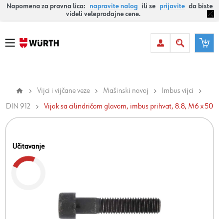
Napomena za pravna lica:
napravite nalog
ili se
prijavite
da biste
videli veleprodajne cene.
Vijci i vijčane veze
Mašinski navoj
Imbus vijci
DIN 912
Vijak sa cilindričom glavom, imbus prihvat, 8.8, M6 x 50
Učitavanje