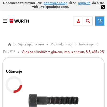
Napomena za pravna lica:
napravite nalog
ili se
prijavite
da biste
videli veleprodajne cene.
Vijci i vijčane veze
Mašinski navoj
Imbus vijci
DIN 912
Vijak sa cilindričom glavom, imbus prihvat, 8.8, M5 x 25
Učitavanje