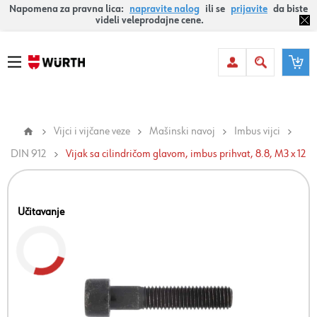
Napomena za pravna lica:
napravite nalog
ili se
prijavite
da biste
videli veleprodajne cene.
Vijci i vijčane veze
Mašinski navoj
Imbus vijci
DIN 912
Vijak sa cilindričom glavom, imbus prihvat, 8.8, M3 x 12
Učitavanje