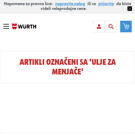
Napomena za pravna lica:
napravite nalog
ili se
prijavite
da biste
videli veleprodajne cene.
ARTIKLI OZNAČENI SA 'ULJE ZA
MENJAČE'