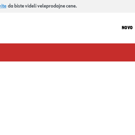
vite
da biste videli veleprodajne cene.
NOVO