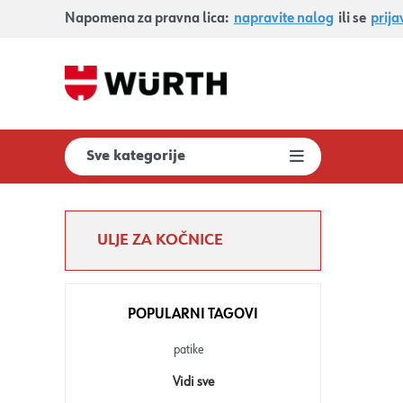
Napomena za pravna lica:
napravite nalog
ili se
prija
Sve kategorije
ULJE ZA KOČNICE
POPULARNI TAGOVI
patike
Vidi sve