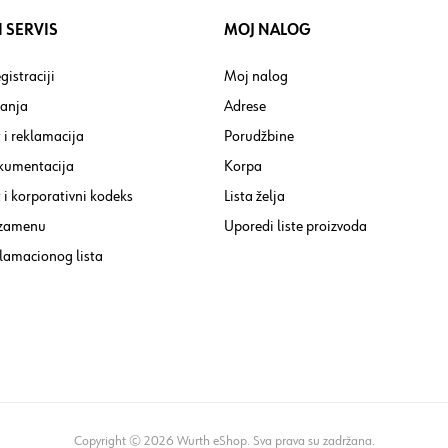
 SERVIS
MOJ NALOG
gistraciji
Moj nalog
tanja
Adrese
 i reklamacija
Porudžbine
kumentacija
Korpa
i korporativni kodeks
Lista želja
 zamenu
Uporedi liste proizvoda
lamacionog lista
Copyright © 2026 Wurth eShop. Sva prava su zadržana.