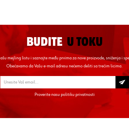
BUDITE
U TOKU
 našu mejling listu i saznajte među prvima za nove proizvode, sniženja i sp
Obećavamo da Vašu e-mail adresu nećemo deliti sa trećim licima.
Proverite nasu
politiku privatnosti