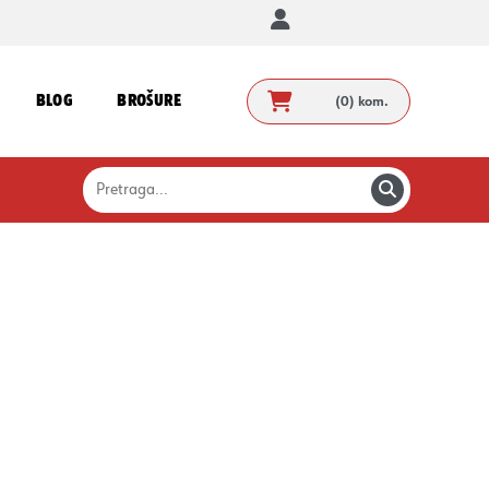
BLOG
BROŠURE
(0)
kom.