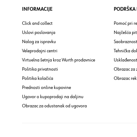
INFORMACIJE
PODRŠKA I
Click and collect
Pomoć pri re
Uslovi poslovanja
Najčešća pi
Nalog za ispravku
Saobraznost
Veleprodajni centri
Tehnička do
Virtuelna šetnja kroz Wurth prodavnice
Usklađenost 
Politika privatnosti
Obrazac za
Politika kolačića
Obrazac rek
Prednosti online kupovine
Ugovor o kupoprodaji na daljinu
Obrazac za odustanak od ugovora