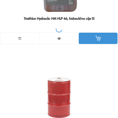
Triathlon Hydraulic HM HLP 46, hidraulično ulje 5l