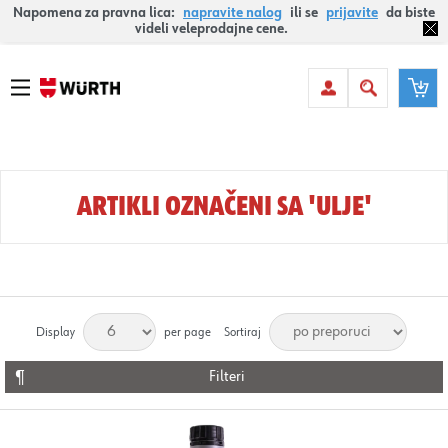
Napomena za pravna lica:
napravite nalog
ili se
prijavite
da biste
videli veleprodajne cene.
ARTIKLI OZNAČENI SA 'ULJE'
Display
per page
Sortiraj
Filteri