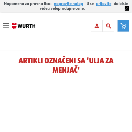
Napomena za pravna lica:
napravite nalog
ili se
prijavite
da biste
videli veleprodajne cene.
ARTIKLI OZNAČENI SA 'ULJA ZA
MENJAČ'