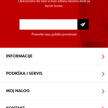
Obećavamo da Vašu e-mail adresu nećemo deliti sa
trećim licima.
Proverite nasu
politiku privatnosti
INFORMACIJE
PODRŠKA I SERVIS
MOJ NALOG