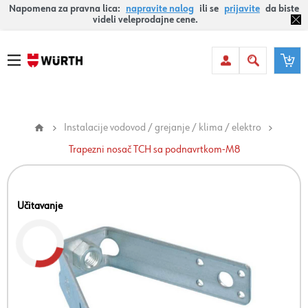
Napomena za pravna lica:
napravite nalog
ili se
prijavite
da biste
videli veleprodajne cene.
Instalacije vodovod / grejanje / klima / elektro
Trapezni nosač TCH sa podnavrtkom-M8
Učitavanje