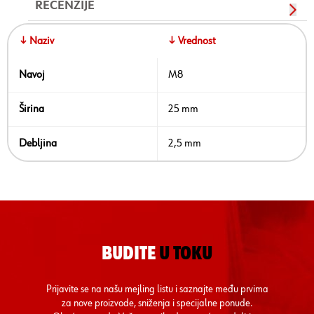
RECENZIJE
↓ Naziv
↓ Vrednost
Navoj
M8
Širina
25 mm
Debljina
2,5 mm
BUDITE
U TOKU
Prijavite se na našu mejling listu i saznajte među prvima
za nove proizvode, sniženja i specijalne ponude.