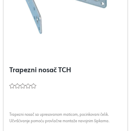
Trapezni nosač TCH
Trapezni nosač sa upresovanom maticom, pocinkovani čelik.
Učvršćivanje pomoću provlačne montaže navojnim šipkama.