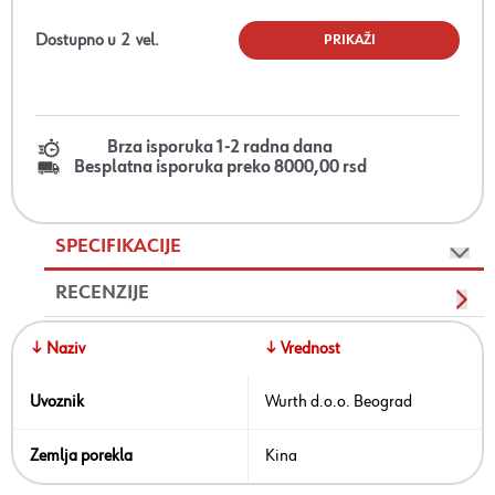
Dostupno u
2
vel.
PRIKAŽI
Brza isporuka 1-2 radna dana
Besplatna isporuka preko 8000,00 rsd
SPECIFIKACIJE
RECENZIJE
↓ Naziv
↓ Vrednost
Uvoznik
Wurth d.o.o. Beograd
Zemlja porekla
Kina