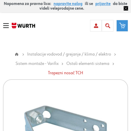
Napomena za pravna lica:
napravite nalog
ili se
prijavite
da biste
videli veleprodajne cene.
Instalacije vodovod / grejanje / klima / elektro
Sistem montaže - Varifix
Ostali elementi sistema
Trapezni nosač TCH