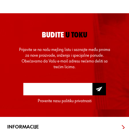
BUDITE
U TOKU
Prijavite se na našu mejling listu i saznajte među prvima
za nove proizvode, sniženja i specijalne ponude.
Obećavamo da Vašu e-mail adresu nećemo deliti sa
trećim licima.
Proverite nasu
politiku privatnosti
INFORMACIJE