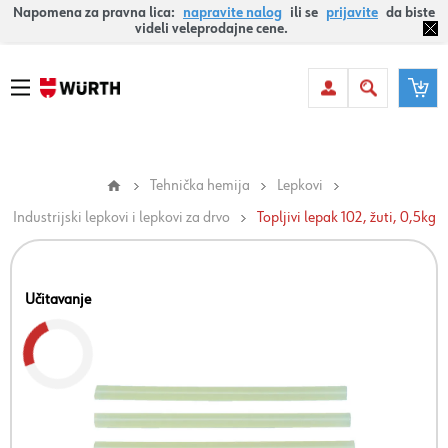
Napomena za pravna lica:
napravite nalog
ili se
prijavite
da biste
videli veleprodajne cene.
Tehnička hemija
Lepkovi
Industrijski lepkovi i lepkovi za drvo
Topljivi lepak 102, žuti, 0,5kg
Učitavanje