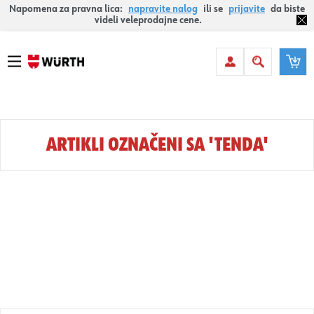
Napomena za pravna lica:
napravite nalog
ili se
prijavite
da biste
videli veleprodajne cene.
ARTIKLI OZNAČENI SA 'TENDA'