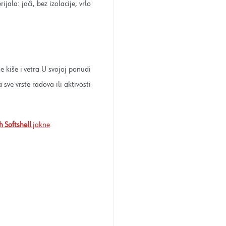
ala: jači, bez izolacije, vrlo
ne kiše i vetra U svojoj ponudi
sve vrste radova ili aktivosti
 Softshell
jakne
.