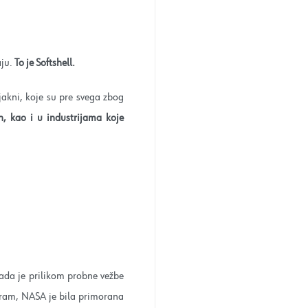
aju.
To je Softshell.
jakni, koje su pre svega zbog
ih, kao i u industrijama koje
Kada je prilikom probne vežbe
gram, NASA je bila primorana