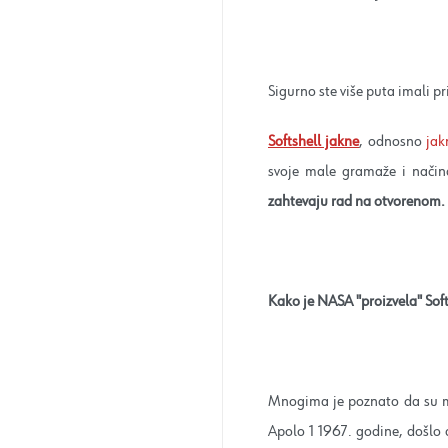
Sigurno ste više puta imali pr
Softshell jakne
, odnosno
jak
svoje male gramaže i način
zahtevaju rad na otvorenom.
Kako je NASA "proizvela" Soft
Mnogima je poznato da su mat
Apolo 1 1967. godine, došlo