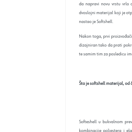
da napravi novu vrstu vrlo
dvoslojni materijal koji je ot
nastao je Softshell.
Nakon toga, prvi proizvođači
dizajniran tako da prati pokr
te samim tim za posledicu im
Šta je softshell materijal, od 
Softeshell u bukvalnom pre
kombinacije poliestera i el