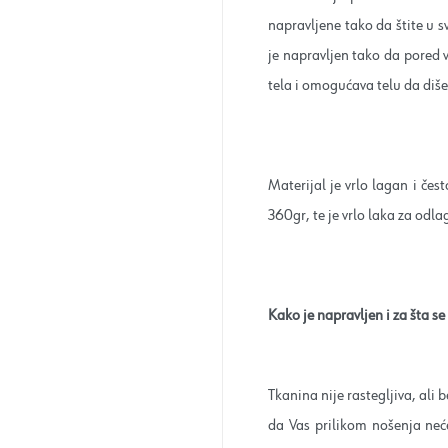
napravljene tako da štite u s
je napravljen tako da pored 
tela i omogućava telu da diše
Materijal je vrlo lagan i če
360gr, te je vrlo laka za odla
Kako je napravljen i za šta se 
Tkanina nije rastegljiva, ali b
da Vas prilikom nošenja neć