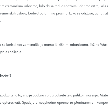
vim vremenskim uslovima, bilo da se radi o snažnim udarima vetra, kiše i
vremenskih uslova, bude otporan i na prašinu. Lako se održava, aunutra
.
sto se koristi kao zamenaflis jaknama ili kišnim kabanicama. Težina Wurt
ganje i nošenje.
koristi?
ez obzira na to, vrlo je udobna i prati pokrete tela prilikom nošenja. Materij
e opterećivati. Spadaju u neophodnu opremu za planinarenje i kampov