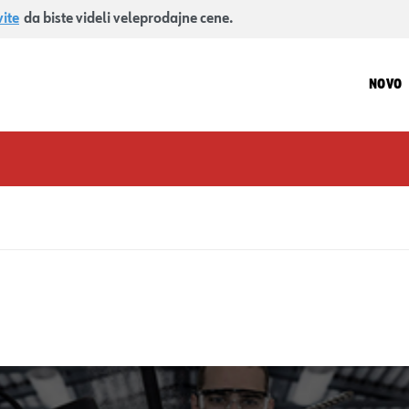
vite
da biste videli veleprodajne cene.
NOVO