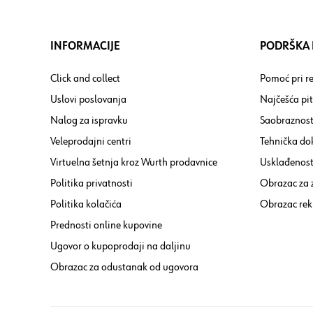
INFORMACIJE
PODRŠKA I
Click and collect
Pomoć pri re
Uslovi poslovanja
Najčešća pi
Nalog za ispravku
Saobraznost
Veleprodajni centri
Tehnička do
Virtuelna šetnja kroz Wurth prodavnice
Usklađenost 
Politika privatnosti
Obrazac za
Politika kolačića
Obrazac rek
Prednosti online kupovine
Ugovor o kupoprodaji na daljinu
Obrazac za odustanak od ugovora