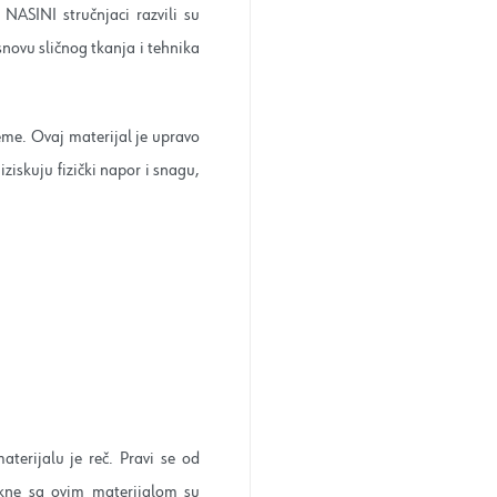
ASINI stručnjaci razvili su
osnovu sličnog tkanja i tehnika
eme. Ovaj materijal je upravo
ziskuju fizički napor i snagu,
erijalu je reč. Pravi se od
Jakne sa ovim materijalom su