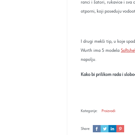
ranci i šatori, rukavice i sv
otporni, koji poseduju vodoo
I drugi mekši tip, u koje spad
Wurth ima 5 modela
Softshel
napolju.
Kako bi prilikom rada i slobo
Kategorije:
Proizvodi
Share: