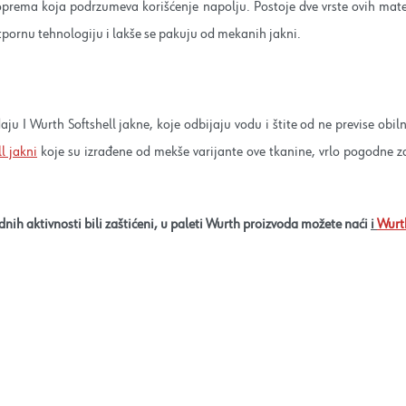
a oprema koja podrzumeva korišćenje napolju. Postoje dve vrste ovih materij
tpornu tehnologiju i lakše se pakuju od mekanih jakni.
aju I Wurth Softshell jakne, koje odbijaju vodu i štite od ne previse obil
l jakni
koje su izrađene od mekše varijante ove tkanine, vrlo pogodne za 
dnih aktivnosti bili zaštićeni, u paleti Wurth proizvoda možete naći
i
Wurth