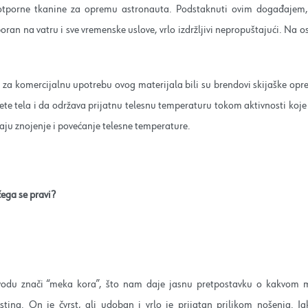
 otporne tkanine za opremu astronauta. Podstaknuti ovim događajem, N
poran na vatru i sve vremenske uslove, vrlo izdržljivi nepropuštajući. Na 
 za komercijalnu upotrebu ovog materijala bili su brendovi skijaške opr
ete tela i da održava prijatnu telesnu temperaturu tokom aktivnosti koje i
aju znojenje i povećanje telesne temperature.
čega se pravi?
vodu znači “meka kora”, što nam daje jasnu pretpostavku o kakvom mat
astina. On je čvrst, ali udoban i vrlo je prijatan prilikom nošenja. 