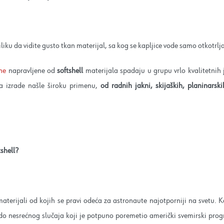
iliku da vidite gusto tkan materijal, sa kog se kapljice vode samo otkotrlj
ne
napravljene od
softshell
materijala spadaju u grupu vrlo kvalitetnih 
a izrade našle široku primenu,
od radnih jakni, skijaških, planinarsk
shell?
erijali od kojih se pravi odeća za astronaute najotporniji na svetu. 
 do nesrećnog slučaja koji je potpuno poremetio američki svemirski pro