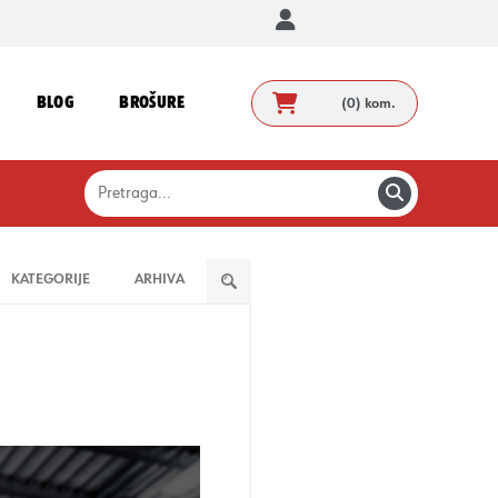
BLOG
BROŠURE
(0)
kom.
KATEGORIJE
ARHIVA