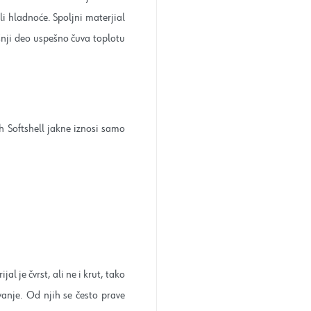
li hladnoće. Spoljni materjial
šnji deo uspešno čuva toplotu
h Softshell jakne iznosi samo
al je čvrst, ali ne i krut, tako
anje. Od njih se često prave