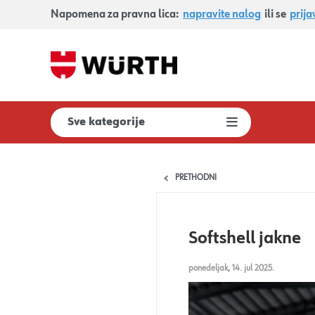
Napomena za pravna lica:
napravite nalog
ili se
prija
Sve kategorije
PRETHODNI
Softshell jakne
ponedeljak, 14. jul 2025.