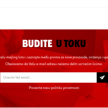
BUDITE
U TOKU
 našu mejling listu i saznajte među prvima za nove proizvode, sniženja i sp
Obećavamo da Vašu e-mail adresu nećemo deliti sa trećim licima.
Proverite nasu
politiku privatnosti