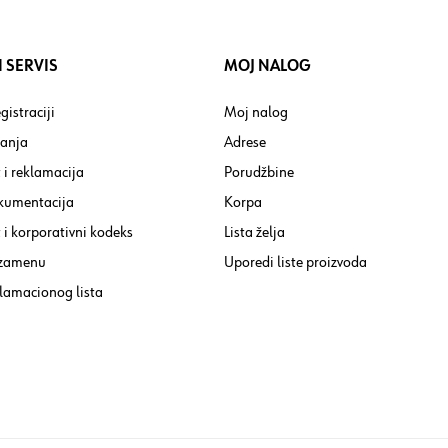
 SERVIS
MOJ NALOG
gistraciji
Moj nalog
tanja
Adrese
 i reklamacija
Porudžbine
kumentacija
Korpa
i korporativni kodeks
Lista želja
 zamenu
Uporedi liste proizvoda
lamacionog lista