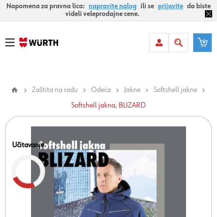
Napomena za pravna lica:
napravite nalog
ili se
prijavite
da biste
videli veleprodajne cene.
Zaštita na radu
Odeća
Jakne
Softshell jakne
Softshell jakna, BLIZARD
Učitavanje