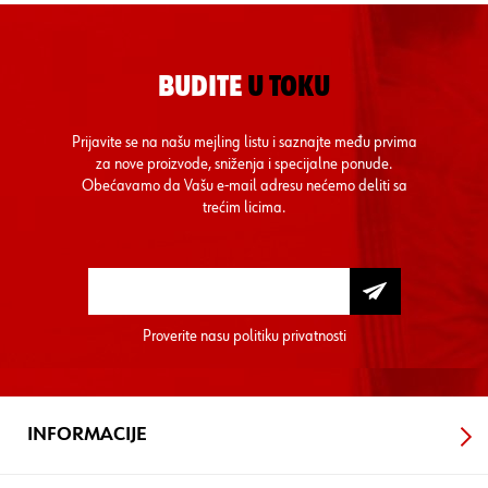
BUDITE
U TOKU
Prijavite se na našu mejling listu i saznajte među prvima
za nove proizvode, sniženja i specijalne ponude.
Obećavamo da Vašu e-mail adresu nećemo deliti sa
trećim licima.
Proverite nasu
politiku privatnosti
INFORMACIJE