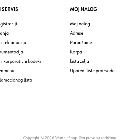
 SERVIS
MOJ NALOG
gistraciji
Moj nalog
tanja
Adrese
 i reklamacija
Porudžbine
kumentacija
Korpa
i korporativni kodeks
Lista želja
 zamenu
Uporedi liste proizvoda
lamacionog lista
Copyright © 2026 Wurth eShop. Sva prava su zadržana.