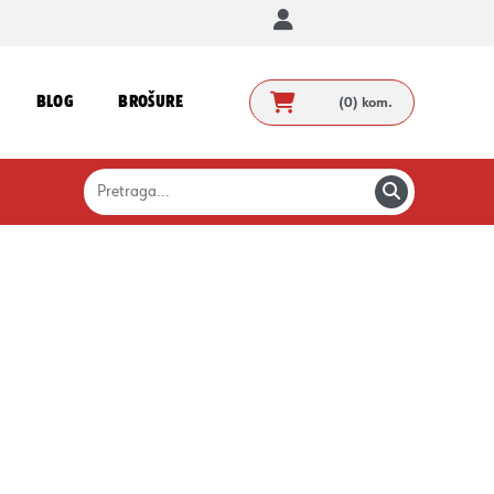
BLOG
BROŠURE
(0)
kom.