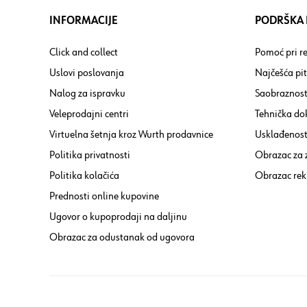
INFORMACIJE
PODRŠKA I
Click and collect
Pomoć pri re
Uslovi poslovanja
Najčešća pi
Nalog za ispravku
Saobraznost
Veleprodajni centri
Tehnička do
Virtuelna šetnja kroz Wurth prodavnice
Usklađenost 
Politika privatnosti
Obrazac za
Politika kolačića
Obrazac rek
Prednosti online kupovine
Ugovor o kupoprodaji na daljinu
Obrazac za odustanak od ugovora