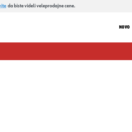
vite
da biste videli veleprodajne cene.
NOVO