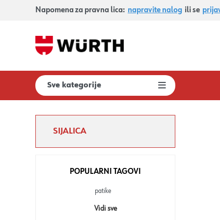
Napomena za pravna lica:
napravite nalog
ili se
prija
Sve kategorije
SIJALICA
POPULARNI TAGOVI
patike
Vidi sve