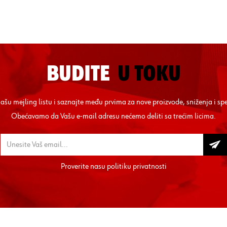
BUDITE
U TOKU
 našu mejling listu i saznajte među prvima za nove proizvode, sniženja i sp
Obećavamo da Vašu e-mail adresu nećemo deliti sa trećim licima.
Proverite nasu
politiku privatnosti