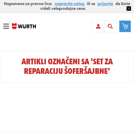
Napomena za pravna lica:
napravite nalog
ili se
prijavite
da biste
videli veleprodajne cene.
ARTIKLI OZNAČENI SA 'SET ZA
REPARACIJU ŠOFERŠAJBNE'