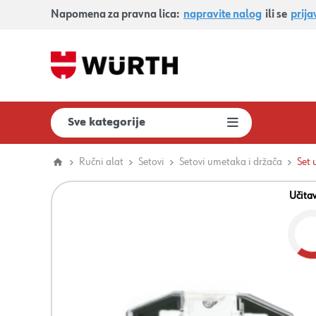
Napomena za pravna lica:
napravite nalog
ili se
prija
Sve kategorije
Ručni alat
Setovi
Setovi umetaka i držača
Set 
Učita