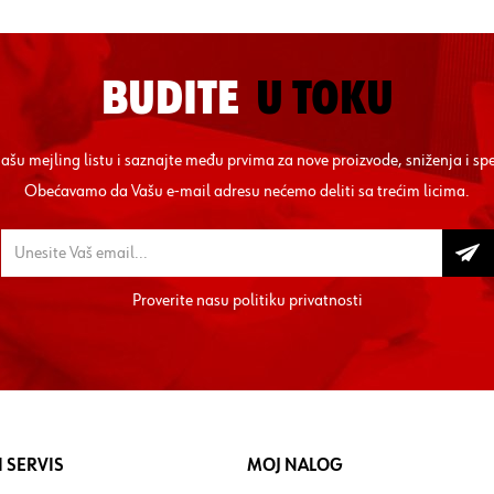
BUDITE
U TOKU
 našu mejling listu i saznajte među prvima za nove proizvode, sniženja i sp
Obećavamo da Vašu e-mail adresu nećemo deliti sa trećim licima.
Proverite nasu
politiku privatnosti
 SERVIS
MOJ NALOG