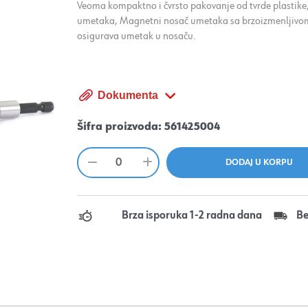
Veoma kompaktno i čvrsto pakovanje od tvrde plastike,
umetaka, Magnetni nosač umetaka sa brzoizmenljivom
osigurava umetak u nosaču.
Dokumenta
Šifra proizvoda:
561425004
Brza isporuka 1-2 radna dana
Be