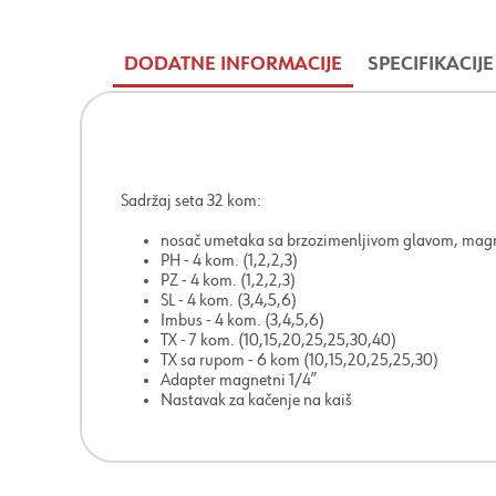
DODATNE INFORMACIJE
SPECIFIKACIJE
Sadržaj seta 32 kom:
nosač umetaka sa brzozimenljivom glavom, mag
PH - 4 kom. (1,2,2,3)
PZ - 4 kom. (1,2,2,3)
SL - 4 kom. (3,4,5,6)
Imbus - 4 kom. (3,4,5,6)
TX - 7 kom. (10,15,20,25,25,30,40)
TX sa rupom - 6 kom (10,15,20,25,25,30)
Adapter magnetni 1/4”
Nastavak za kačenje na kaiš