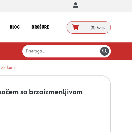
BLOG
BROŠURE
(0)
kom.
, 32 kom
sačem sa brzoizmenljivom