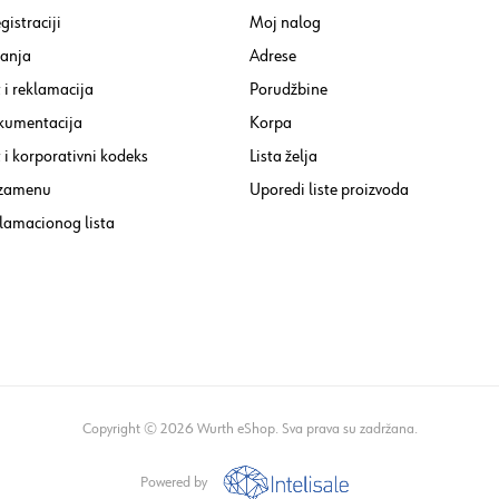
gistraciji
Moj nalog
tanja
Adrese
 i reklamacija
Porudžbine
kumentacija
Korpa
i korporativni kodeks
Lista želja
 zamenu
Uporedi liste proizvoda
lamacionog lista
Copyright © 2026 Wurth eShop. Sva prava su zadržana.
Powered by