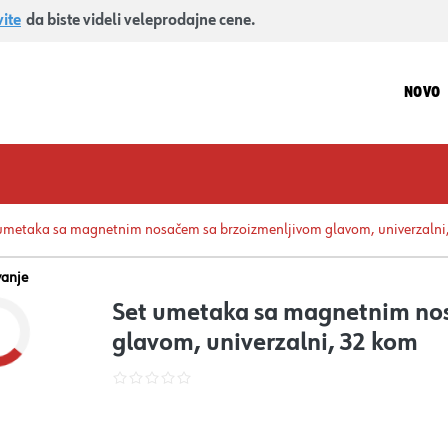
vite
da biste videli veleprodajne cene.
NOVO
umetaka sa magnetnim nosačem sa brzoizmenljivom glavom, univerzalni
vanje
Set umetaka sa magnetnim no
glavom, univerzalni, 32 kom