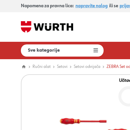
Napomena za pravna lica:
napravite nalog
ili se
prija
Sve kategorije
Ručni alat
Setovi
Setovi odvijača
ZEBRA Set o
Učita