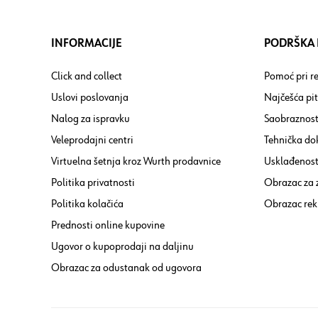
INFORMACIJE
PODRŠKA I
Click and collect
Pomoć pri re
Uslovi poslovanja
Najčešća pi
Nalog za ispravku
Saobraznost
Veleprodajni centri
Tehnička do
Virtuelna šetnja kroz Wurth prodavnice
Usklađenost 
Politika privatnosti
Obrazac za
Politika kolačića
Obrazac rek
Prednosti online kupovine
Ugovor o kupoprodaji na daljinu
Obrazac za odustanak od ugovora