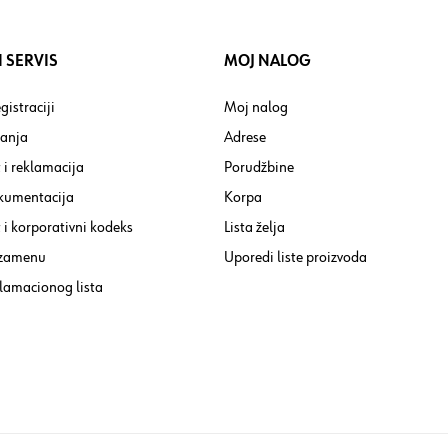
 SERVIS
MOJ NALOG
gistraciji
Moj nalog
tanja
Adrese
 i reklamacija
Porudžbine
kumentacija
Korpa
i korporativni kodeks
Lista želja
 zamenu
Uporedi liste proizvoda
lamacionog lista