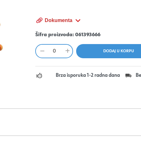
Dokumenta
Šifra proizvoda:
061393666
Brza isporuka 1-2 radna dana
Be