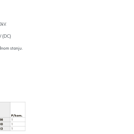
0kV.
V (DC)
adnom stanju.