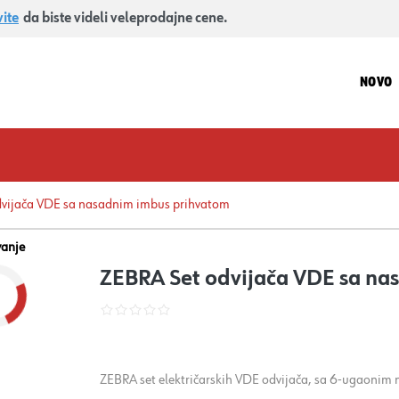
vite
da biste videli veleprodajne cene.
NOVO
dvijača VDE sa nasadnim imbus prihvatom
vanje
ZEBRA Set odvijača VDE sa na
ZEBRA set električarskih VDE odvijača, sa 6-ugaonim