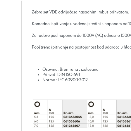
Zebra set VDE odvijačasa nasadnim imbus prihvatom.
Komadno ispitivanje u vodenoj sredini s naponom od 1
Za radove pod naponom do 1000V (AC) odnosno 1500
Pooštreno ipitivanje na postojanost kod udaraca u hl
Osovina: Brunirana , izolovana
Prihvat: DIN ISO 691
Norma : IFC 60900:2012