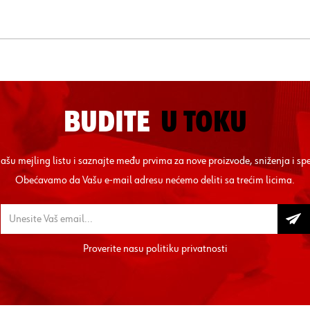
BUDITE
U TOKU
 našu mejling listu i saznajte među prvima za nove proizvode, sniženja i sp
Obećavamo da Vašu e-mail adresu nećemo deliti sa trećim licima.
Proverite nasu
politiku privatnosti