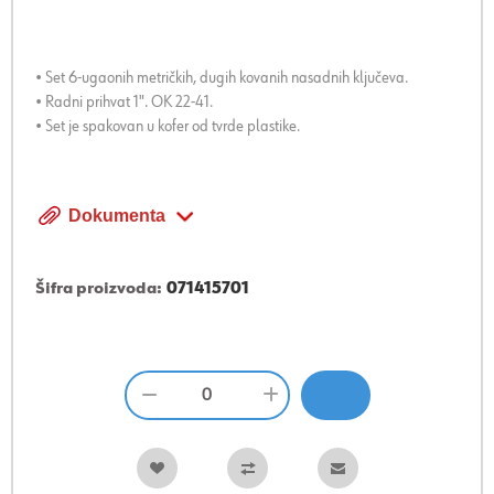
• Set 6-ugaonih metričkih, dugih kovanih nasadnih ključeva.
• Radni prihvat 1". OK 22-41.
• Set je spakovan u kofer od tvrde plastike.
Dokumenta
Šifra proizvoda:
071415701