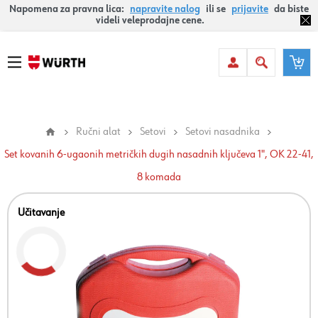
Napomena za pravna lica:
napravite nalog
ili se
prijavite
da biste
videli veleprodajne cene.
Ručni alat
Setovi
Setovi nasadnika
Set kovanih 6-ugaonih metričkih dugih nasadnih ključeva 1", OK 22-41,
8 komada
Učitavanje