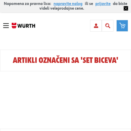
Napomena za pravna lica:
napravite nalog
ili se
prijavite
da biste
videli veleprodajne cene.
ARTIKLI OZNAČENI SA 'SET BICEVA'