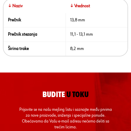
↓ Naziv
↓ Vrednost
Prečnik
13,8 mm
Prečnik stezanja
11,1 - 13,1 mm
Širina trake
8,2 mm
BUDITE
U TOKU
Prijavite se na našu mejling listu i saznajte među prvima
za nove proizvode, sniženja i specijalne ponude.
Obećavamo da Vašu e-mail adresu nećemo deliti sa
trećim licima.