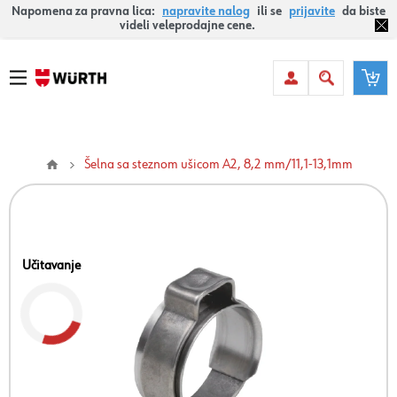
Napomena za pravna lica:
napravite nalog
ili se
prijavite
da biste
videli veleprodajne cene.
Šelna sa steznom ušicom A2, 8,2 mm/11,1-13,1mm
Učitavanje