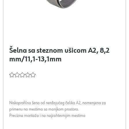
Šelna sa steznom ušicom A2, 8,2
mm/11,1-13,1mm
Niskoprofilna šena od nerđajućeg čelika A2, namenjena za
primenu na mestima sa manjkom prostora.
Precizna montaža i na najzahtevnijim mestima