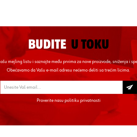
BUDITE
U TOKU
 našu mejling listu i saznajte među prvima za nove proizvode, sniženja i sp
Obećavamo da Vašu e-mail adresu nećemo deliti sa trećim licima.
Proverite nasu
politiku privatnosti