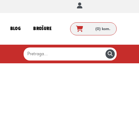
BLOG
BROŠURE
(0)
kom.