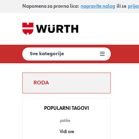
Napomena za pravna lica:
napravite nalog
ili se
prija
Sve kategorije
RODA
POPULARNI TAGOVI
patike
Vidi sve