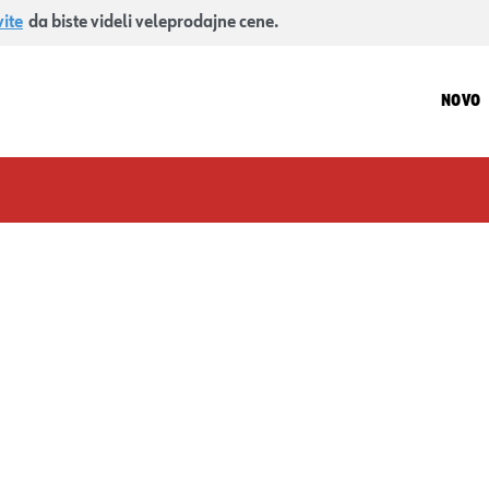
vite
da biste videli veleprodajne cene.
NOVO