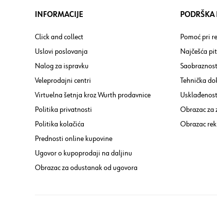
INFORMACIJE
PODRŠKA I
Click and collect
Pomoć pri re
Uslovi poslovanja
Najčešća pi
Nalog za ispravku
Saobraznost
Veleprodajni centri
Tehnička do
Virtuelna šetnja kroz Wurth prodavnice
Usklađenost 
Politika privatnosti
Obrazac za
Politika kolačića
Obrazac rek
Prednosti online kupovine
Ugovor o kupoprodaji na daljinu
Obrazac za odustanak od ugovora