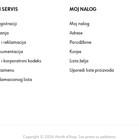
 SERVIS
MOJ NALOG
gistraciji
Moj nalog
tanja
Adrese
 i reklamacija
Porudžbine
kumentacija
Korpa
i korporativni kodeks
Lista želja
 zamenu
Uporedi liste proizvoda
lamacionog lista
Copyright © 2026 Wurth eShop. Sva prava su zadržana.