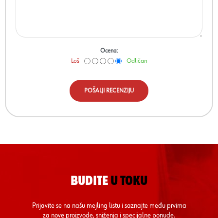
Ocena:
Loš
Odličan
POŠALJI RECENZIJU
BUDITE
U TOKU
Prijavite se na našu mejling listu i saznajte među prvima
za nove proizvode, sniženja i specijalne ponude.