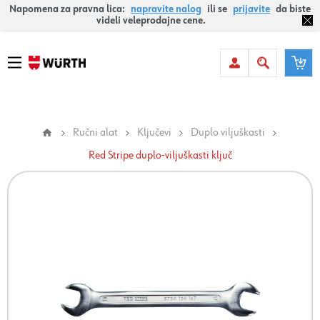
Napomena za pravna lica:
napravite nalog
ili se
prijavite
da biste
videli veleprodajne cene.
Ručni alat
Ključevi
Duplo viljuškasti
Red Stripe duplo-viljuškasti ključ