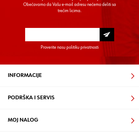
Obećavamo da Vašu e-mail adresu nećemo deliti sa
trećim licima.
Proverite nasu
politiku privatnosti
INFORMACIJE
PODRŠKA I SERVIS
MOJ NALOG