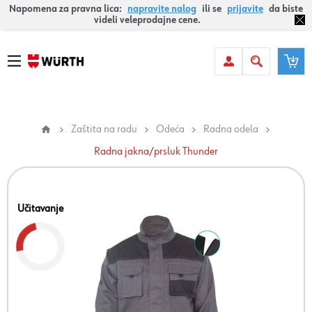
Napomena za pravna lica:
napravite nalog
ili se
prijavite
da biste
videli veleprodajne cene.
Zaštita na radu
Odeća
Radna odela
Radna jakna/prsluk Thunder
Učitavanje