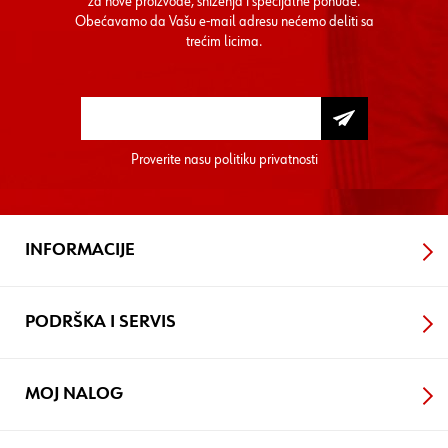
za nove proizvode, sniženja i specijalne ponude.
Obećavamo da Vašu e-mail adresu nećemo deliti sa
trećim licima.
Proverite nasu
politiku privatnosti
INFORMACIJE
PODRŠKA I SERVIS
MOJ NALOG