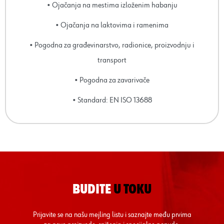
• Ojačanja na mestima izloženim habanju
• Ojačanja na laktovima i ramenima
• Pogodna za građevinarstvo, radionice, proizvodnju i
transport
• Pogodna za zavarivače
• Standard: EN ISO 13688
BUDITE
U TOKU
Prijavite se na našu mejling listu i saznajte među prvima