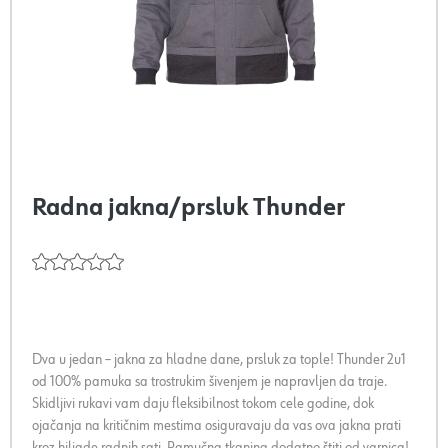
Radna jakna/prsluk Thunder
Dva u jedan – jakna za hladne dane, prsluk za tople! Thunder 2u1
od 100% pamuka sa trostrukim šivenjem je napravljen da traje.
Skidljivi rukavi vam daju fleksibilnost tokom cele godine, dok
ojačanja na kritičnim mestima osiguravaju da vas ova jakna prati
kroz hiljade radnih sati. Pamučna tkanina dodatno štiti od varnica!