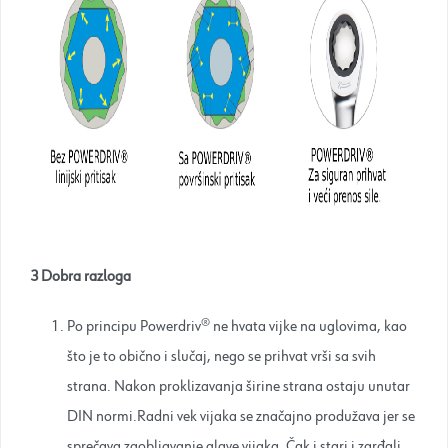
3 Dobra razloga
Po principu Powerdriv® ne hvata vijke na uglovima, kao
što je to obično i slučaj, nego se prihvat vrši sa svih
strana. Nakon proklizavanja širine strana ostaju unutar
DIN normi.Radni vek vijaka se značajno produžava jer se
sprečava zaobljavanje glave vijaka. Čak i stari i zarđali