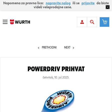
Napomena za pravna lica:
napravite nalog
ili se
prijavite
da biste
videli veleprodajne cene.
PRETHODNI
NEXT
PowerDriv prihvat
četvrtak, 10. jul 2025.