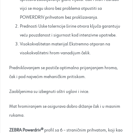
vijci se mogu skoro bez problema otpustiti sa
POWERDRIV prihvatom bez proklizavanja.
Prednosti Uske tolerncije širine otvora ključa garantuju
veću pouzdanost i sigurnost kod intenzivne upotrebe.
Visokokvalitetan materijal Ekstremno otporan na
visokokvalitetni hrom-vanadijum čelik.
Predniklovanjem se postiče optimalno prijanjanjem hroma,
čak i pod najvećim mehaničkim pritiskom.
Zaobljenima su izbegnuti oštri uglovi i ivice.
Mat hromiranjem se osigurava dobro držanje čak i u masnim
rukama.
ZEBRA Powerdriv®
profil sa 6 – straničnim prihvatom, koji kao