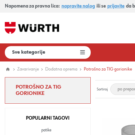
Napomena za pravna lica:
napravite nalog
ili se
prijavite
da b
Sve kategorije
Zavarivanje
Dodatna oprema
Potrošno za TIG gorionike
POTROŠNO ZA TIG
Sortiraj
GORIONIKE
POPULARNI TAGOVI
patike