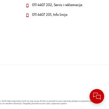
011 4407 202, Servis i reklamacije
011 4407 201, Info linija
. Wurth Srbija maksimalno koristi sve svoje resurse da Vam svi proizvodi na ovom sajtu budu prikazani sa ispravnim nazivima
su sve navedene informacije i fotografije proizvoda na ovom sajtu u potpunosti ispravne