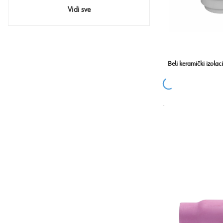
Vidi sve
Beli keramički izolac