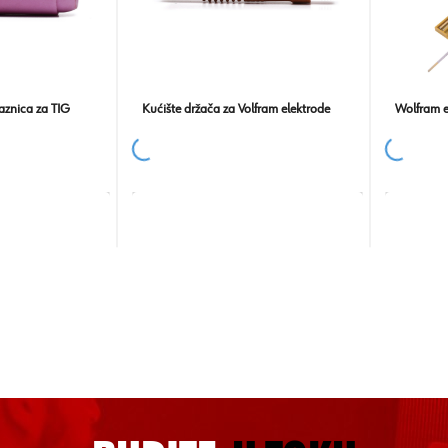
Keramička gasna mlaznica za TIG
Kućište držača za Volfram elektrode
Wolfram e