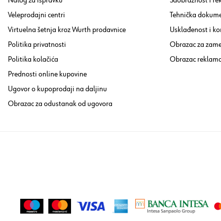
Nalog za ispravku
Saobraznost i re
Veleprodajni centri
Tehnička dokume
Virtuelna šetnja kroz Wurth prodavnice
Usklađenost i ko
Politika privatnosti
Obrazac za zam
Politika kolačića
Obrazac reklama
Prednosti online kupovine
Ugovor o kupoprodaji na daljinu
Obrazac za odustanak od ugovora