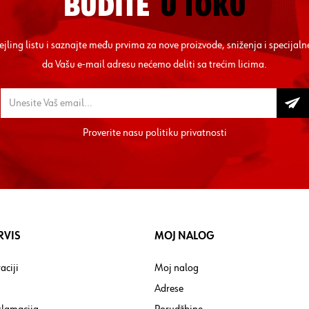
BUDITE
U TOKU
mejling listu i saznajte među prvima za nove proizvode, sniženja i specij
da Vašu e-mail adresu nećemo deliti sa trećim licima.
Proverite nasu
politiku privatnosti
RVIS
MOJ NALOG
aciji
Moj nalog
Adrese