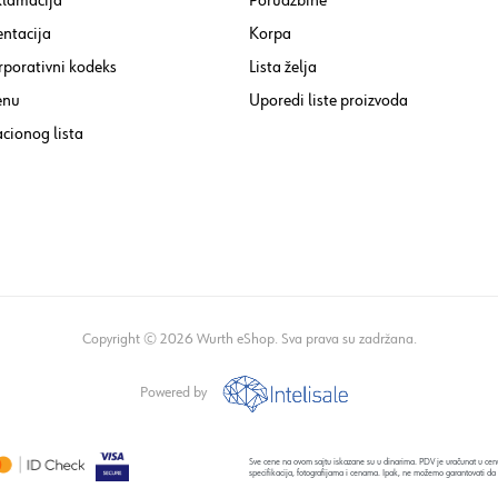
klamacija
Porudžbine
ntacija
Korpa
rporativni kodeks
Lista želja
enu
Uporedi liste proizvoda
cionog lista
Copyright © 2026 Wurth eShop. Sva prava su zadržana.
Powered by
Sve cene na ovom sajtu iskazane su u dinarima. PDV je uračunat u cenu
specifikacija, fotografijama i cenama. Ipak, ne možemo garantovati da 