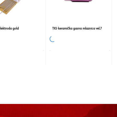
lektroda gold
TIG keramička gasna mlaznica vel.7