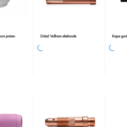
ioni prsten
Držač Volfram elektrode
Kapa gori