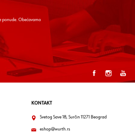
alne ponude. Obećavamo
KONTAKT
Svetog Save 18, Surčin 11271 Beograd
eshop@wurth.rs