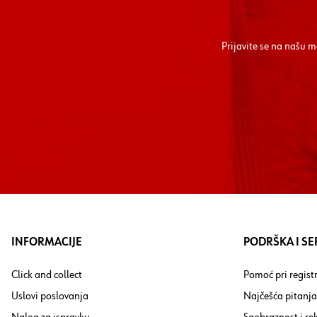
Prijavite se na našu 
INFORMACIJE
PODRŠKA I SE
Click and collect
Pomoć pri registr
Uslovi poslovanja
Najčešća pitanja