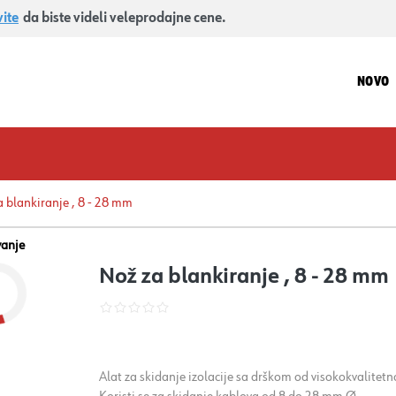
vite
da biste videli veleprodajne cene.
NOVO
 blankiranje , 8 - 28 mm
vanje
Nož za blankiranje , 8 - 28 mm
Alat za skidanje izolacije sa drškom od visokokvalitet