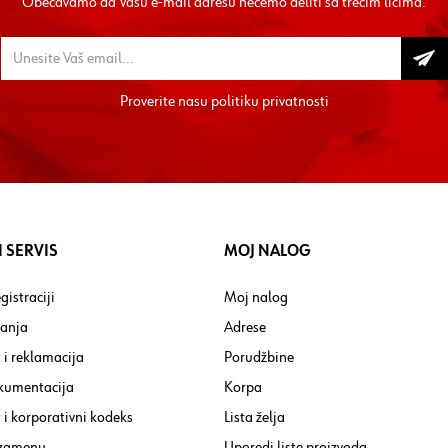
Obećavamo da Vašu e-mail adresu nećemo deliti sa trećim licima.
Proverite nasu
politiku privatnosti
 SERVIS
MOJ NALOG
gistraciji
Moj nalog
tanja
Adrese
 i reklamacija
Porudžbine
kumentacija
Korpa
i korporativni kodeks
Lista želja