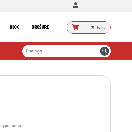
BLOG
BROŠURE
(0)
kom.
nog poliamida.