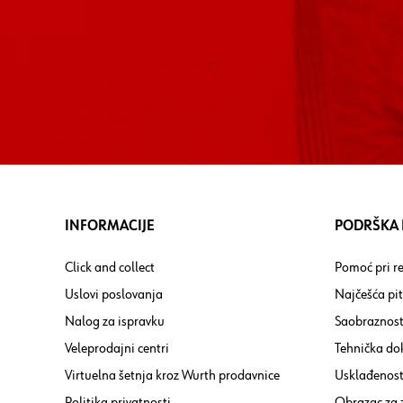
INFORMACIJE
PODRŠKA I
Click and collect
Pomoć pri re
Uslovi poslovanja
Najčešća pi
Nalog za ispravku
Saobraznost
Veleprodajni centri
Tehnička do
Virtuelna šetnja kroz Wurth prodavnice
Usklađenost 