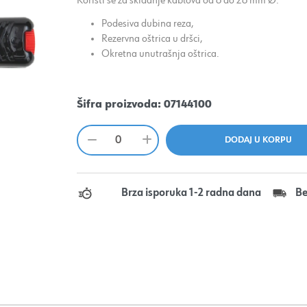
Koristi se za skidanje kablova od 8 do 28 mm Ø.
Podesiva dubina reza,
Rezervna oštrica u dršci,
Okretna unutrašnja oštrica.
Šifra proizvoda:
07144100
Brza isporuka 1-2 radna dana
Be