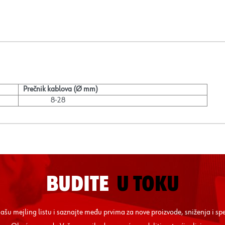
Prečnik kablova (Ø mm)
8-28
BUDITE
U TOKU
 našu mejling listu i saznajte među prvima za nove proizvode, sniženja i sp