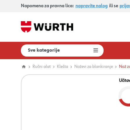
Napomena za pravna lica:
napravite nalog
ili se
prija
Sve kategorije
Ručni alat
Klešta
Noževi za blankiranje
Nož za
Učita