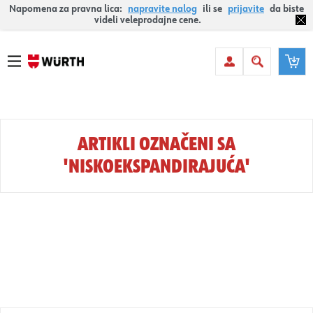
Napomena za pravna lica:
napravite nalog
ili se
prijavite
da biste
videli veleprodajne cene.
ARTIKLI OZNAČENI SA
'NISKOEKSPANDIRAJUĆA'