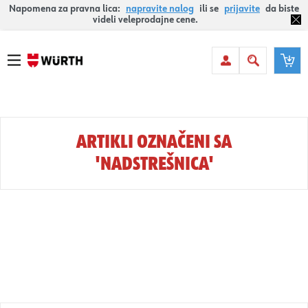
Napomena za pravna lica:
napravite nalog
ili se
prijavite
da biste
videli veleprodajne cene.
ARTIKLI OZNAČENI SA
'NADSTREŠNICA'