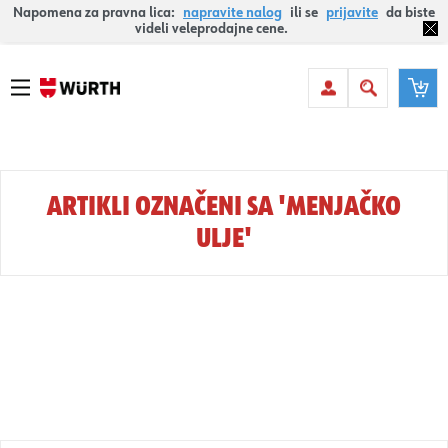
Napomena za pravna lica:
napravite nalog
ili se
prijavite
da biste
videli veleprodajne cene.
ARTIKLI OZNAČENI SA 'MENJAČKO
ULJE'