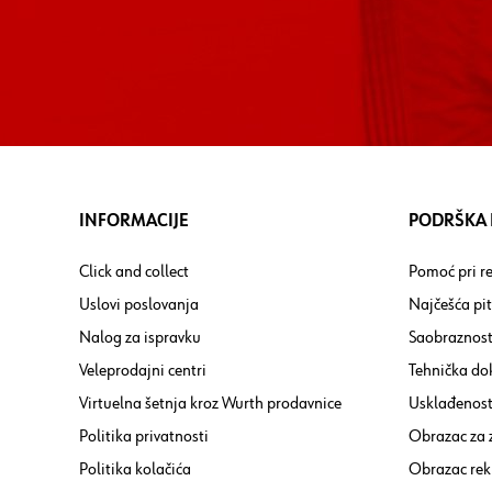
INFORMACIJE
PODRŠKA I
Click and collect
Pomoć pri re
Uslovi poslovanja
Najčešća pi
Nalog za ispravku
Saobraznost
Veleprodajni centri
Tehnička do
Virtuelna šetnja kroz Wurth prodavnice
Usklađenost 
Politika privatnosti
Obrazac za
Politika kolačića
Obrazac rek