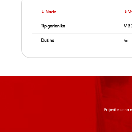
↓ Naziv
↓ Vr
Tip gorionika
MB 
Dužina
4m
Prijavite se na