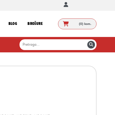
BLOG
BROŠURE
(0)
kom.