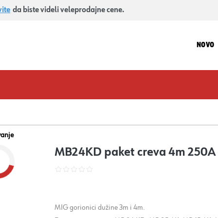
vite
da biste videli veleprodajne cene.
NOVO
vanje
MB24KD paket creva 4m 250A
MIG gorionici dužine 3m i 4m.