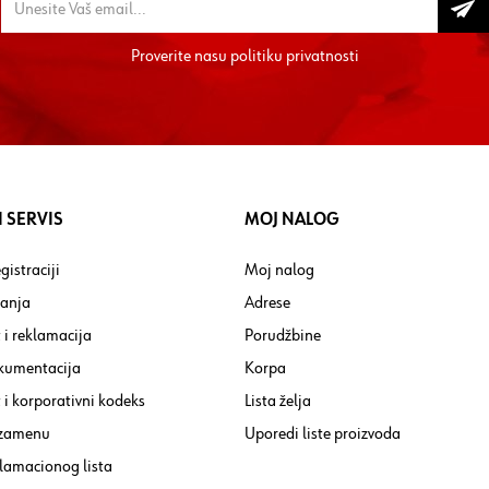
Proverite nasu
politiku privatnosti
 SERVIS
MOJ NALOG
gistraciji
Moj nalog
tanja
Adrese
 i reklamacija
Porudžbine
kumentacija
Korpa
i korporativni kodeks
Lista želja
 zamenu
Uporedi liste proizvoda
lamacionog lista