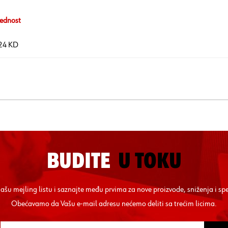
ednost
24 KD
BUDITE
U TOKU
 našu mejling listu i saznajte među prvima za nove proizvode, sniženja i sp
Obećavamo da Vašu e-mail adresu nećemo deliti sa trećim licima.