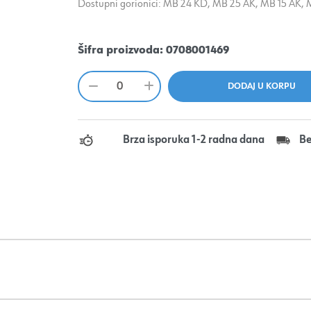
Dostupni gorionici: MB 24 KD, MB 25 AK, MB 15 AK,
Šifra proizvoda:
0708001469
Brza isporuka 1-2 radna dana
Be