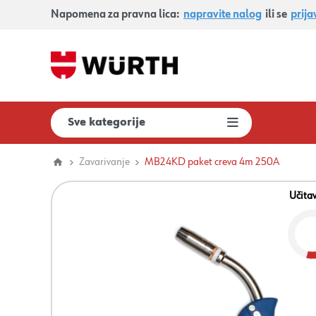
Napomena za pravna lica:
napravite nalog
ili se
prija
Sve kategorije
Zavarivanje
MB24KD paket creva 4m 250A
Učita