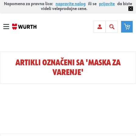
Napomena za pravna lica:
napravite nalog
ili se
prijavite
da biste
videli veleprodajne cene.
ARTIKLI OZNAČENI SA 'MASKA ZA
VARENJE'