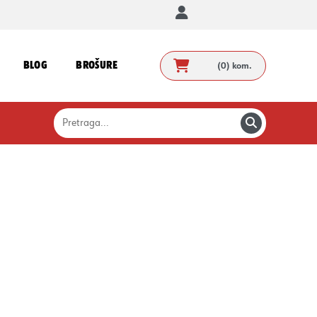
BLOG
BROŠURE
(0)
kom.