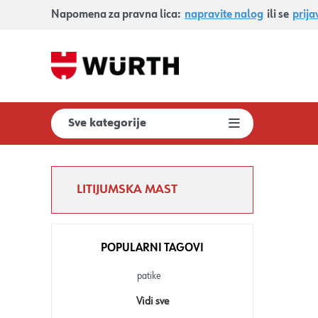
Napomena za pravna lica:
napravite nalog
ili se
prija
Sve kategorije
LITIJUMSKA MAST
POPULARNI TAGOVI
patike
Vidi sve