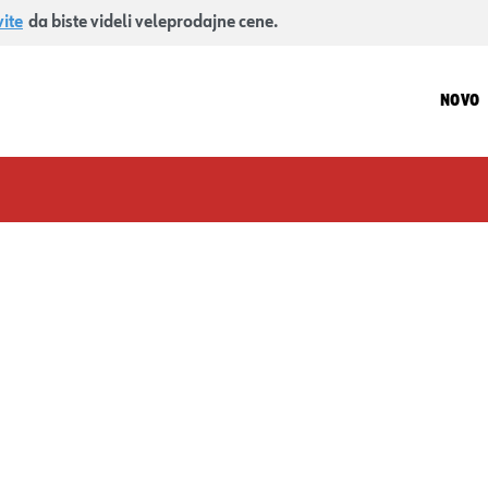
vite
da biste videli veleprodajne cene.
NOVO