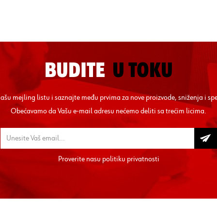
BUDITE
U TOKU
 našu mejling listu i saznajte među prvima za nove proizvode, sniženja i sp
Obećavamo da Vašu e-mail adresu nećemo deliti sa trećim licima.
Proverite nasu
politiku privatnosti