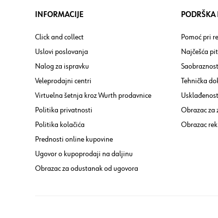
INFORMACIJE
PODRŠKA I
Click and collect
Pomoć pri re
Uslovi poslovanja
Najčešća pi
Nalog za ispravku
Saobraznost
Veleprodajni centri
Tehnička do
Virtuelna šetnja kroz Wurth prodavnice
Usklađenost 
Politika privatnosti
Obrazac za
Politika kolačića
Obrazac rek
Prednosti online kupovine
Ugovor o kupoprodaji na daljinu
Obrazac za odustanak od ugovora