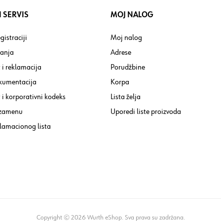
 SERVIS
MOJ NALOG
gistraciji
Moj nalog
tanja
Adrese
 i reklamacija
Porudžbine
kumentacija
Korpa
i korporativni kodeks
Lista želja
 zamenu
Uporedi liste proizvoda
lamacionog lista
Copyright © 2026 Wurth eShop. Sva prava su zadržana.