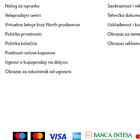
Nalog za ispravku
Saobraznost i re
Veleprodajni centri
Tehnička dokume
Virtuelna šetnja kroz Wurth prodavnice
Usklađenost i ko
Politika privatnosti
Obrazac za zam
Politika kolačića
Obrazac reklama
Prednosti online kupovine
Ugovor o kupoprodaji na daljinu
Obrazac za odustanak od ugovora