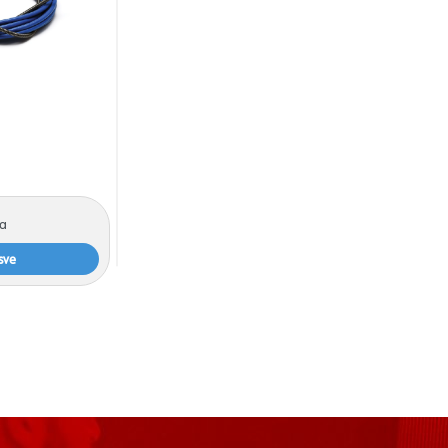
na
sve