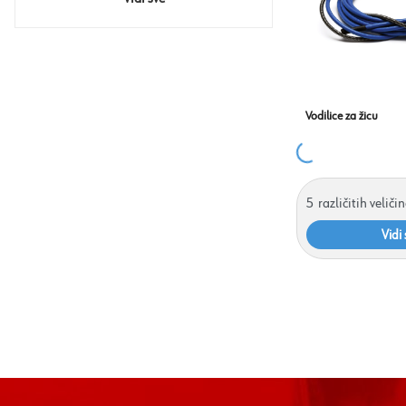
Vodilice za žicu
5
različitih veliči
Vidi 