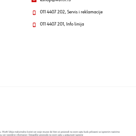
eshop@wurth.rs
011 4407 202, Servis i reklamacije
011 4407 201, Info linija
. Wurth Srbija maksimalno koristi sve svoje resurse da Vam svi proizvodi na ovom sajtu budu prikazani sa ispravnim nazivima
su sve navedene informacije i fotografije proizvoda na ovom sajtu u potpunosti ispravne