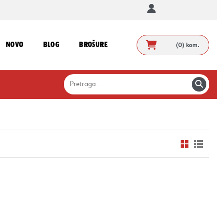
NOVO
BLOG
BROŠURE
(0)
kom.