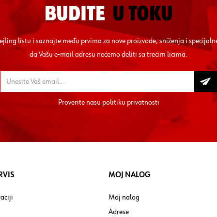
BUDITE
U TOKU
mejling listu i saznajte među prvima za nove proizvode, sniženja i specij
da Vašu e-mail adresu nećemo deliti sa trećim licima.
Proverite nasu
politiku privatnosti
RVIS
MOJ NALOG
aciji
Moj nalog
Adrese