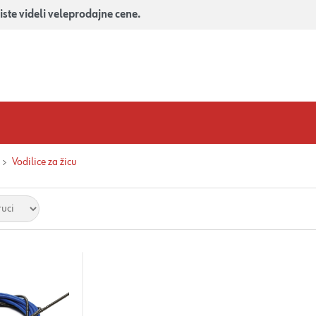
iste videli veleprodajne cene.
Vodilice za žicu