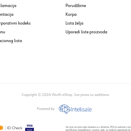
klamacija
Porudžbine
ntacija
Korpa
rporativni kodeks
Lista želja
enu
Uporedi liste proizvoda
cionog lista
Copyright © 2026 Wurth eShop. Sva prava su zadržana.
Powered by
Sve cene na ovom sajtu iskazane su u dinarima. PDV je uračunat u cenu
specifikacija, fotografijama i cenama. Ipak, ne možemo garantovati da 