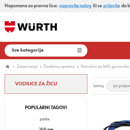
Napomena za pravna lica:
napravite nalog
ili se
prijavite
da b
Sve kategorije
Zavarivanje
Dodatna oprema
Potrošno za MIG gorionike
VODILICE ZA ŽICU
Sortiraj
POPULARNI TAGOVI
patike
Vidi sve