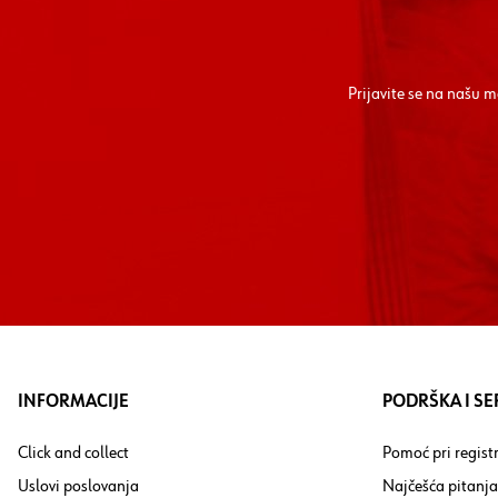
Prijavite se na našu 
INFORMACIJE
PODRŠKA I SE
Click and collect
Pomoć pri registr
Uslovi poslovanja
Najčešća pitanja