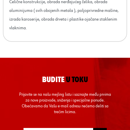
Čelične konstrukcije, obrada nerđajućeg čelika, obrada
aluminijuma ( svih obojenih metala ), poljoprivredne mašine,
izrada karoserije, obrada drveta i plastike ojačane staklenim
vlaknima.
BUDITE
U TOKU
Prijavite se na našu mejling listu i saznajte među prvima
za nove proizvode, sniženja i specijalne ponude.
Obećavamo da Vašu e-mail adresu nećemo deliti sa
trećim licima.