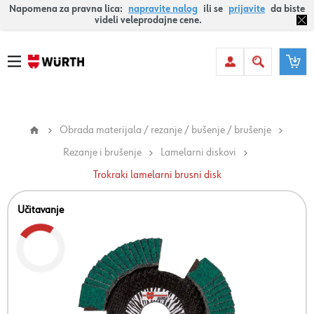
Napomena za pravna lica:
napravite nalog
ili se
prijavite
da biste
videli veleprodajne cene.
Obrada materijala / rezanje / bušenje / brušenje
Rezanje i brušenje
Lamelarni diskovi
Trokraki lamelarni brusni disk
Učitavanje