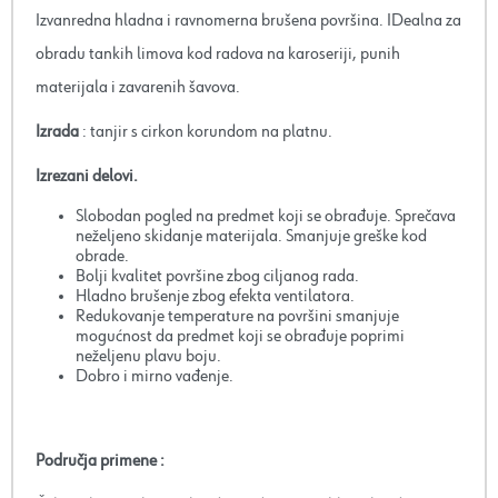
Izvanredna hladna i ravnomerna brušena površina. IDealna za
obradu tankih limova kod radova na karoseriji, punih
materijala i zavarenih šavova.
Izrada
: tanjir s cirkon korundom na platnu.
Izrezani delovi.
Slobodan pogled na predmet koji se obrađuje. Sprečava
neželjeno skidanje materijala. Smanjuje greške kod
obrade.
Bolji kvalitet površine zbog ciljanog rada.
Hladno brušenje zbog efekta ventilatora.
Redukovanje temperature na površini smanjuje
mogućnost da predmet koji se obrađuje poprimi
neželjenu plavu boju.
Dobro i mirno vađenje.
Područja primene :