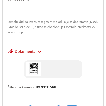
Lamelni disk sa izreznim segmentima odlikuje se dobrom vidljivošću
"kroz brusni ploču" , a time se obezbeđuje i kontrola predmeta koji
se obrađuje.
Dokumenta
Šifra proizvoda:
0578811560