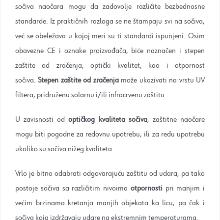
sočiva naočara mogu da zadovolje različite bezbednosne
standarde. Iz praktičnih razloga se ne štampaju svi na sočiva,
već se obeležava u kojoj meri su ti standardi ispunjeni. Osim
obavezne CE i oznake proizvođača, biće naznačen i stepen
zaštite od zračenja, optički kvalitet, kao i otpornost
sočiva.
Stepen zaštite od zračenja
može ukazivati na vrstu UV
filtera, pridruženu solarnu i/ili infracrvenu zaštitu.
U zavisnosti od
optičkog kvaliteta sočiva
, zaštitne naočare
mogu biti pogodne za redovnu upotrebu, ili za ređu upotrebu
ukoliko su sočiva nižeg kvaliteta.
Vrlo je bitno odabrati odgovarajuću zaštitu od udara, pa tako
postoje sočiva sa različitim nivoima
otpornosti
pri manjim i
većim brzinama kretanja manjih objekata ka licu, pa čak i
sočiva koja izdržavaju udare na ekstremnim temperaturama.