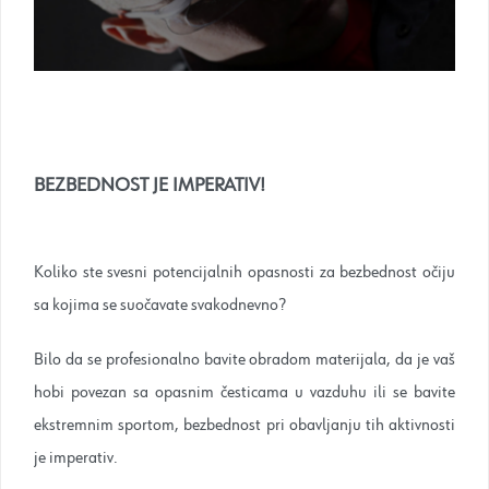
BEZBEDNOST JE IMPERATIV!
Koliko ste svesni potencijalnih opasnosti za bezbednost očiju
sa kojima se suočavate svakodnevno?
Bilo da se profesionalno bavite obradom materijala, da je vaš
hobi povezan sa opasnim česticama u vazduhu ili se bavite
ekstremnim sportom, bezbednost pri obavljanju tih aktivnosti
je imperativ.