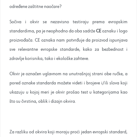
određene zaštitne naočare?
Sočiva i okvir se nezavisno testiraju prema evropskim
standardima, pa je neophodno da oba sadrže
CE
oznaku i logo
proizvođača. CE oznaka nam potvrđuje da proizvod ispunjava
sve relevantne evropske standarde, kako za bezbednost i
zdravlje korisnika, tako i ekološke zahteve.
Okvir je označen uglavnom na unutrašnjoj strani obe ručke, a
pored oznake standarda možete videti i brojeve i/ili slova koji
ukazuju u kojoj meri je okvir prošao test u kategorijama kao
što su čvrstina, oblik i dizajn okvira.
Za razliku od okvira koji moraju proći jedan evropski standard,