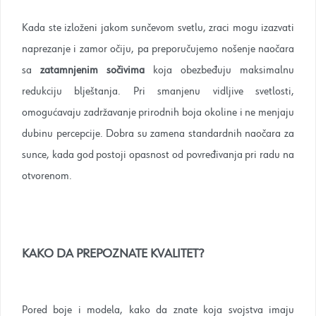
Kada ste izloženi jakom sunčevom svetlu, zraci mogu izazvati
naprezanje i zamor očiju, pa preporučujemo nošenje naočara
sa
zatamnjenim sočivima
koja obezbeđuju maksimalnu
redukciju blještanja. Pri smanjenu vidljive svetlosti,
omogućavaju zadržavanje prirodnih boja okoline i ne menjaju
dubinu percepcije. Dobra su zamena standardnih naočara za
sunce, kada god postoji opasnost od povređivanja pri radu na
otvorenom.
KAKO DA PREPOZNATE KVALITET?
Pored boje i modela, kako da znate koja svojstva imaju