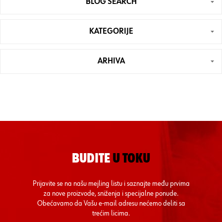
BLOG SEARCH
KATEGORIJE
ARHIVA
BUDITE
U TOKU
Prijavite se na našu mejling listu i saznajte među prvima
za nove proizvode, sniženja i specijalne ponude.
Obećavamo da Vašu e-mail adresu nećemo deliti sa
trećim licima.