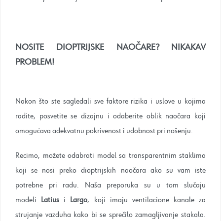
NOSITE DIOPTRIJSKE NAOČARE? NIKAKAV
PROBLEM!
Nakon što ste sagledali sve faktore rizika i uslove u kojima
radite, posvetite se dizajnu i odaberite oblik naočara koji
omogućava adekvatnu pokrivenost i udobnost pri nošenju.
Recimo, možete odabrati model sa transparentnim staklima
koji se nosi preko dioptrijskih naočara ako su vam iste
potrebne pri radu. Naša preporuka su u tom slučaju
modeli
Latius
i
Largo
, koji imaju ventilacione kanale za
strujanje vazduha kako bi se sprečilo zamagljivanje stakala.