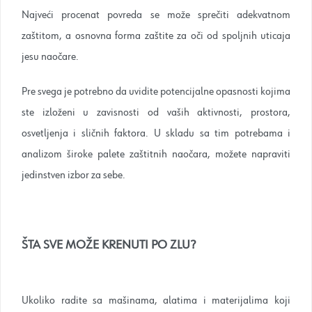
Najveći procenat povreda se može sprečiti adekvatnom
zaštitom, a osnovna forma zaštite za oči od spoljnih uticaja
jesu naočare.
Pre svega je potrebno da uvidite potencijalne opasnosti kojima
ste izloženi u zavisnosti od vaših aktivnosti, prostora,
osvetljenja i sličnih faktora. U skladu sa tim potrebama i
analizom široke palete zaštitnih naočara, možete napraviti
jedinstven izbor za sebe.
ŠTA SVE MOŽE KRENUTI PO ZLU?
Ukoliko radite sa mašinama, alatima i materijalima koji