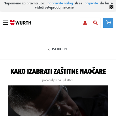
Napomena za pravna lica:
napravite nalog
ili se
prijavite
da biste
videli veleprodajne cene.
PRETHODNI
Kako izabrati zaštitne naočare
ponedeljak, 14. jul 2025.