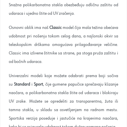
Snažna polikarbonatna stakla obezbeđuju odličnu zaštitu od
udaraca i ujedno štite od UV zračenja.
Osnovni oblik ima naš
Classic
model čija mala težina obećava
udobnost pri nošenju tokom celog dana, a najlonski okvir sa
teleskopskim drškama omogućava prilagođavanje veličine.
Classic ima izlivene štitnike sa strane, pa stoga pruža zaštitu i
od bočnih udaraca.
Univerzalni modeli koje možete odabrati prema boji sočiva
su
Standard
i
Sport
, čije gumene papučice sprečavaju klizanje
naočara, a polikarbonatna stakla štite od udaraca i blokiraju
UV zrake. Možete se opredeliti za transparentna, žuta ili
tamna stakla, u skladu sa osvetljenjem na radnom mestu.
Sportska verzija poseduje i jastučiće na krajevima naočara,
kako bi se osigurala udobnost tokom dužeg vremena nošenja.