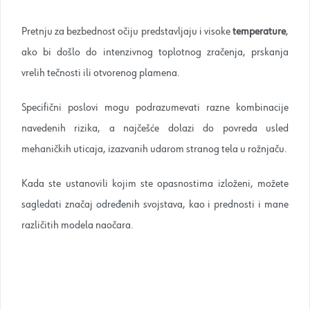
Pretnju za bezbednost očiju predstavljaju i visoke
temperature
,
ako bi došlo do intenzivnog toplotnog zračenja, prskanja
vrelih tečnosti ili otvorenog plamena.
Specifični poslovi mogu podrazumevati razne kombinacije
navedenih rizika, a najčešće dolazi do povreda usled
mehaničkih uticaja, izazvanih udarom stranog tela u rožnjaču.
Kada ste ustanovili kojim ste opasnostima izloženi, možete
sagledati značaj određenih svojstava, kao i prednosti i mane
različitih modela naočara.