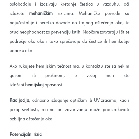
oslobađaju i izazivaju kretanje čestica u vazduhu, oči
izlažete
mehaničkim
rizicima. Mehaničke povrede su
najučestalije i neretko dovode do trajnog oštećenja oka, te
otud neophodnost za prevenciju istih. Naočare zatvaraju i štite
područje oko oka i tako sprečavaju da čestice ili hemikalije
udare u oko.
Ako rukujete hemijskim tečnostima, u kontaktu ste sa nekim
gasom ili prašinom, u većoj meri ste
izloženi
hemijskoj
opasnosti.
Radijacija,
odnosno izlaganje optičkim ili UV zracima, kao i
jakoj svetlosti, recimo pri zavarivanju može prouzrokovati
ozbiljna oštećenja oka.
Potencijalni rizici