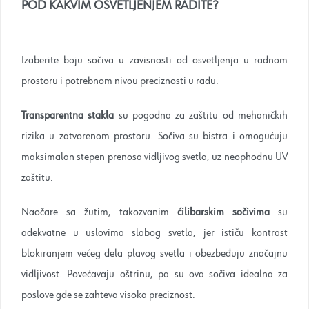
POD KAKVIM OSVETLJENJEM RADITE?
Izaberite boju sočiva u zavisnosti od osvetljenja u radnom
prostoru i potrebnom nivou preciznosti u radu.
Transparentna stakla
su pogodna za zaštitu od mehaničkih
rizika u zatvorenom prostoru. Sočiva su bistra i omogućuju
maksimalan stepen prenosa vidljivog svetla, uz neophodnu UV
zaštitu.
Naočare sa žutim, takozvanim
ćilibarskim sočivima
su
adekvatne u uslovima slabog svetla, jer ističu kontrast
blokiranjem većeg dela plavog svetla i obezbeđuju značajnu
vidljivost. Povećavaju oštrinu, pa su ova sočiva idealna za
poslove gde se zahteva visoka preciznost.