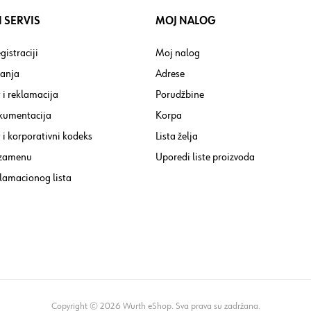
 SERVIS
MOJ NALOG
gistraciji
Moj nalog
tanja
Adrese
 i reklamacija
Porudžbine
kumentacija
Korpa
i korporativni kodeks
Lista želja
 zamenu
Uporedi liste proizvoda
lamacionog lista
Copyright © 2026 Wurth eShop. Sva prava su zadržana.