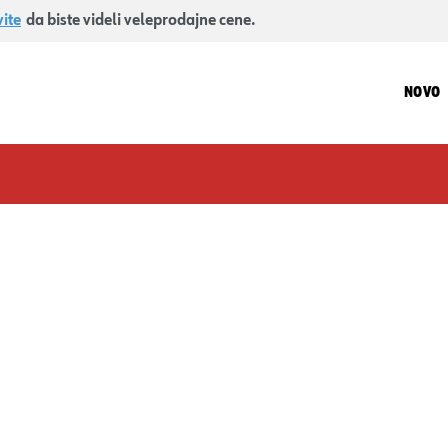
vite
da biste videli veleprodajne cene.
NOVO