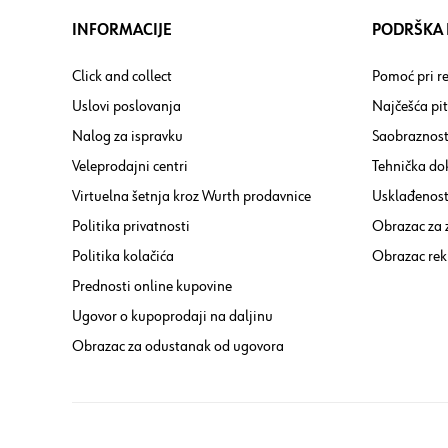
INFORMACIJE
PODRŠKA I
Click and collect
Pomoć pri re
Uslovi poslovanja
Najčešća pi
Nalog za ispravku
Saobraznost
Veleprodajni centri
Tehnička do
Virtuelna šetnja kroz Wurth prodavnice
Usklađenost 
Politika privatnosti
Obrazac za
Politika kolačića
Obrazac rek
Prednosti online kupovine
Ugovor o kupoprodaji na daljinu
Obrazac za odustanak od ugovora