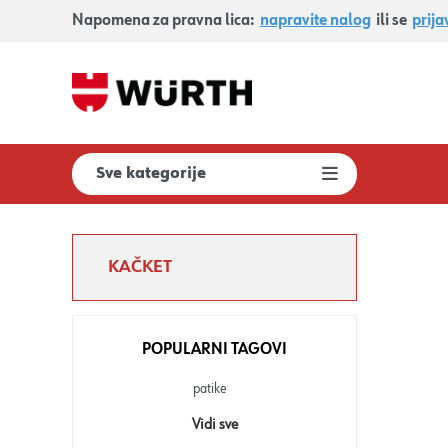
Napomena za pravna lica:
napravite nalog
ili se
prija
Sve kategorije
KAČKET
POPULARNI TAGOVI
patike
Vidi sve