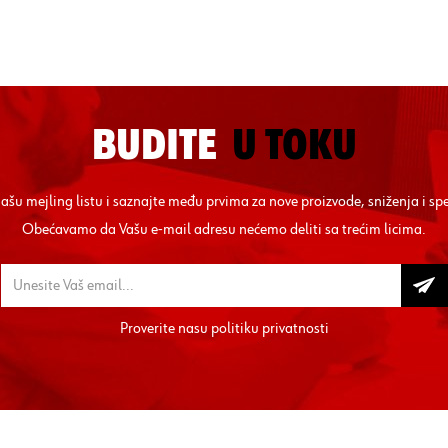
BUDITE
U TOKU
 našu mejling listu i saznajte među prvima za nove proizvode, sniženja i sp
Obećavamo da Vašu e-mail adresu nećemo deliti sa trećim licima.
Proverite nasu
politiku privatnosti