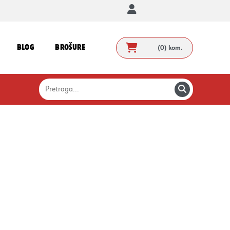
BLOG
BROŠURE
(0)
kom.