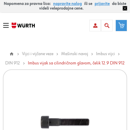
Napomena za pravna lica:
napravite nalog
ili se
prijavite
da biste
videli veleprodajne cene.
Vijci i vijčane veze
Mašinski navoj
Imbus vijci
DIN 912
Imbus vijak sa cilindričnom glavom, čelik 12.9 DIN 912