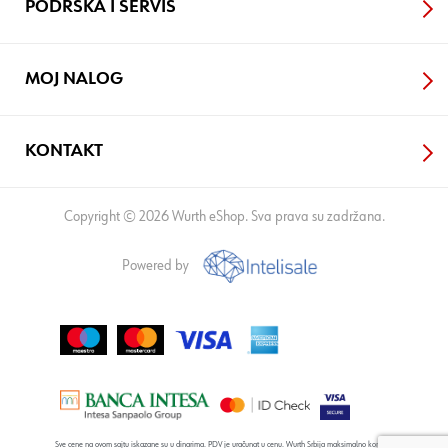
PODRŠKA I SERVIS
MOJ NALOG
KONTAKT
Copyright © 2026 Wurth eShop. Sva prava su zadržana.
Powered by
Sve cene na ovom sajtu iskazane su u dinarima. PDV je uračunat u cenu. Wurth Srbija maksimalno koristi