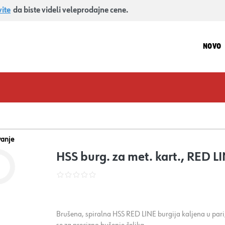
vite
da biste videli veleprodajne cene.
NOVO
vanje
HSS burg. za met. kart., RED 
Brušena, spiralna HSS RED LINE burgija kaljena u pari