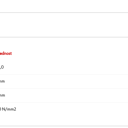
ednost
,0
 mm
 mm
0 N/mm2