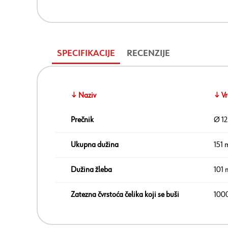
SPECIFIKACIJE
RECENZIJE
↓ Naziv
↓ Vr
Prečnik
Ø 12
Ukupna dužina
151
Dužina žleba
101
Zatezna čvrstoća čelika koji se buši
100