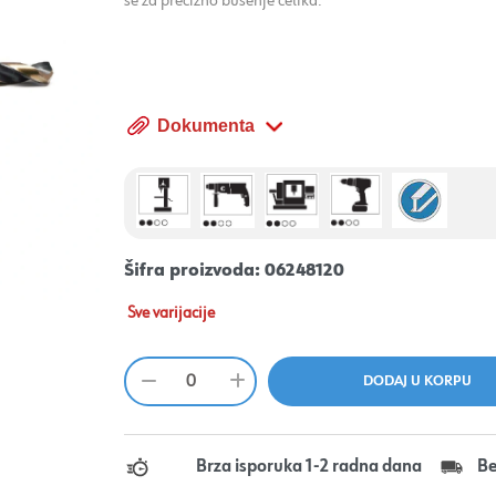
se za precizno bušenje čelika.
Dokumenta
Šifra proizvoda:
06248120
Sve varijacije
Brza isporuka 1-2 radna dana
Be