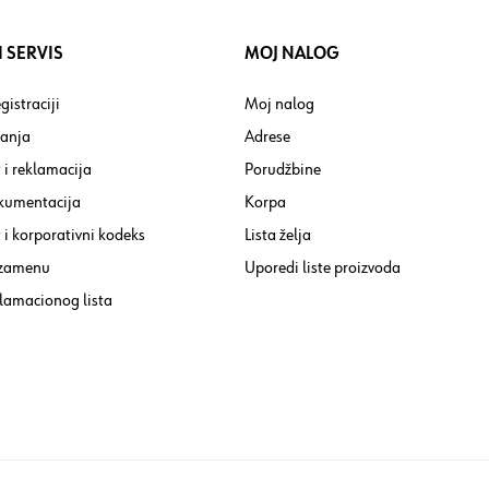
 SERVIS
MOJ NALOG
gistraciji
Moj nalog
tanja
Adrese
 i reklamacija
Porudžbine
kumentacija
Korpa
i korporativni kodeks
Lista želja
 zamenu
Uporedi liste proizvoda
lamacionog lista