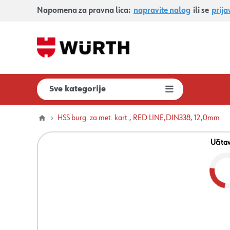
Napomena za pravna lica:
napravite nalog
ili se
prija
Sve kategorije
HSS burg. za met. kart., RED LINE,DIN338, 12,0mm
Učita