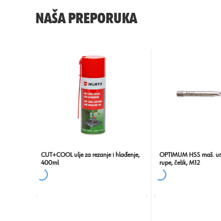
NAŠA PREPORUKA
CUT+COOL ulje za rezanje i hlađenje,
OPTIMUM HSS maš. urez
400ml
rupe, čelik, M12