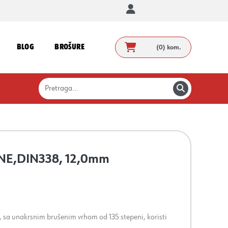
BLOG
BROŠURE
(0)
kom.
LINE,DIN338, 12,0mm
, sa unakrsnim brušenim vrhom od 135 stepeni, koristi