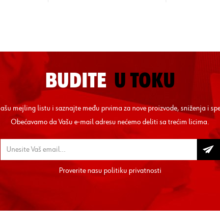
BUDITE
U TOKU
 našu mejling listu i saznajte među prvima za nove proizvode, sniženja i sp
Obećavamo da Vašu e-mail adresu nećemo deliti sa trećim licima.
Proverite nasu
politiku privatnosti