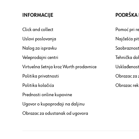
INFORMACIJE
PODRŠKA I
Click and collect
Pomoć pri re
Uslovi poslovanja
Najčešća pi
Nalog za ispravku
Saobraznost
Veleprodajni centri
Tehnička do
Virtuelna šetnja kroz Wurth prodavnice
Usklađenost 
Politika privatnosti
Obrazac za
Politika kolačića
Obrazac rek
Prednosti online kupovine
Ugovor o kupoprodaji na daljinu
Obrazac za odustanak od ugovora